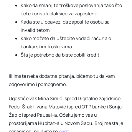
Kako da smanjite troškove poslovanja tako što
ćete koristiti olakšice za zaposlene
Kada ste u obavezi da zaposlite osobu sa
invaliditetom
Kako možete da uštedite vodeći računa o
bankarskim troškovima
Šta je potrebno da biste dobili kredit
Ili imate neka dodatna pitanja, bićemo tu da vam
odgovorimo i pomognemo.
Ugostiće vas Mina Simić ispred Digitalne zajednice,
Fedor Šrak i Ivana Matović ispred OTP banke i Sonja
Žabić ispred Pausal-a. Očekujemo vas u
prostorijama Hubitat-a u Novom Sadu. Broj mesta je
ograničen, prijavite se
ovde
.