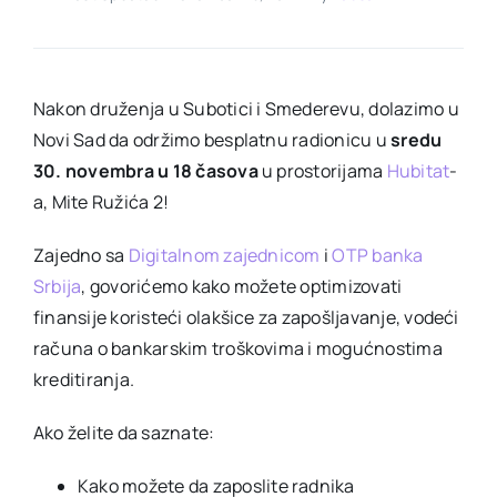
Nakon druženja u Subotici i Smederevu, dolazimo u
Novi Sad da održimo besplatnu radionicu u
sredu
30. novembra u 18 časova
u prostorijama
Hubitat
-
a, Mite Ružića 2!
Zajedno sa
Digitalnom zajednicom
i
OTP banka
Srbija
, govorićemo kako možete optimizovati
finansije koristeći olakšice za zapošljavanje, vodeći
računa o bankarskim troškovima i mogućnostima
kreditiranja.
Ako želite da saznate:
Kako možete da zaposlite radnika