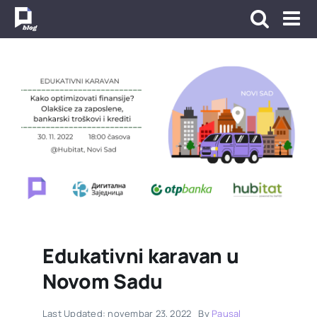
Skip
to
content
Edukativni karavan u
Novom Sadu
Last Updated: novembar 23, 2022
By
Pausal