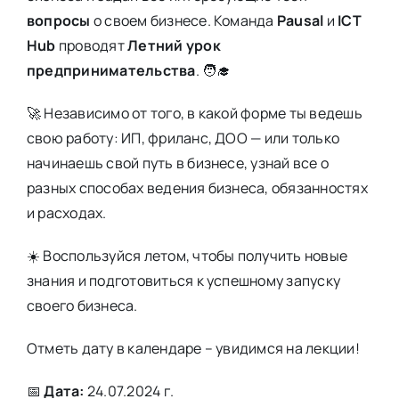
вопросы
о своем бизнесе. Команда
Pausal
и
ICT
Hub
проводят
Летний урок
предпринимательства
. 🧑‍🎓
🚀 Независимо от того, в какой форме ты ведешь
свою работу: ИП, фриланс, ДОО — или только
начинаешь свой путь в бизнесе, узнай все о
разных способах ведения бизнеса, обязанностях
и расходах.
☀️ Воспользуйся летом, чтобы получить новые
знания и подготовиться к успешному запуску
своего бизнеса.
Отметь дату в календаре – увидимся на лекции!
📅
Дата:
24.07.2024 г.