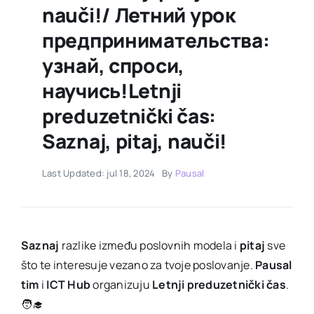
nauči!/ Летний урок
предпринимательства:
узнай, спроси,
научись!Letnji
preduzetnički čas:
Saznaj, pitaj, nauči!
Last Updated: jul 18, 2024
By
Pausal
Saznaj
razlike između poslovnih modela i
pitaj
sve
što te interesuje vezano za tvoje poslovanje.
Pausal
tim
i
ICT Hub
organizuju
Letnji preduzetnički čas
.
🧑‍🎓