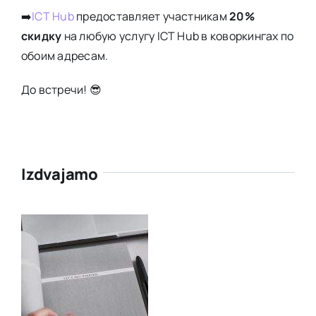
➡️
ICT Hub
предоставляет участникам
20%
скидку
на любую услугу ICT Hub в коворкингах по
обоим адресам.
До встречи! 😎
Izdvajamo