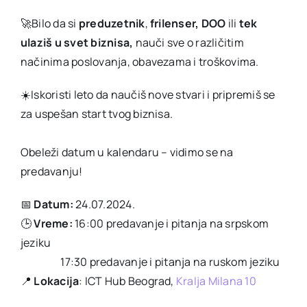
🚀Bilo da si
preduzetnik
,
frilenser, DOO
ili
tek
ulaziš u svet biznisa,
nauči sve o različitim
načinima poslovanja, obavezama i troškovima.
☀️Iskoristi leto da naučiš nove stvari i pripremiš se
za uspešan start tvog biznisa.
Obeleži datum u kalendaru – vidimo se na
predavanju!
📅
Datum:
24.07.2024.
🕒
Vreme:
16:00 predavanje i pitanja na srpskom
jeziku
17:30 predavanje i pitanja na ruskom jeziku
📍
Lokacija
: ICT Hub Beograd,
Kralja Milana 10