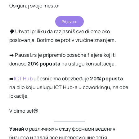
Osiguraj svoje mesto:
Prijavi se
🧠 Uhvati priliku da razjasniš sve dileme oko
poslovanja. Borimo se protiv vrućine znanjem.
➡️ Pausal.rs je pripremio posebne flajere koji ti
donose
20%
popusta
na uslugu konsultacija.
➡️
ICT Hub
učesnicima obezbeđuje
20% popusta
na bilo koju uslugu ICT Hub-a u coworkingu, na obe
lokacije.
Vidimo se!😎
Узнай
о различиях между формами ведения
бизнеса и задай все интересующие тебя