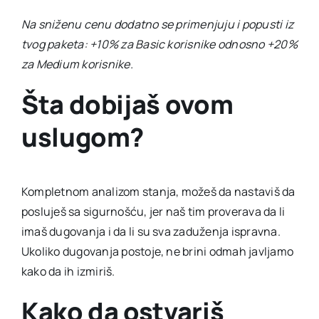
Na sniženu cenu dodatno se primenjuju i popusti iz
tvog paketa: +10% za Basic korisnike odnosno +20%
za Medium korisnike.
Šta dobijaš ovom
uslugom?
Kompletnom analizom stanja, možeš da nastaviš da
posluješ sa sigurnošću, jer naš tim proverava da li
imaš dugovanja i da li su sva zaduženja ispravna.
Ukoliko dugovanja postoje, ne brini odmah javljamo
kako da ih izmiriš.
Kako da ostvariš