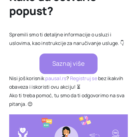
popust?
Spremili smo ti detaljne informacije o usluzi i
uslovima, kao instrukcije za naručivanje usluge. 👇
Saznaj više
Nisi još korisnik
pausal.rs
?
Registruj se
bez ikakvih
obaveza i iskoristi ovu akciju! ⏳
Ako ti treba pomoć, tu smo da ti odgovorimo na sva
pitanja. 😊