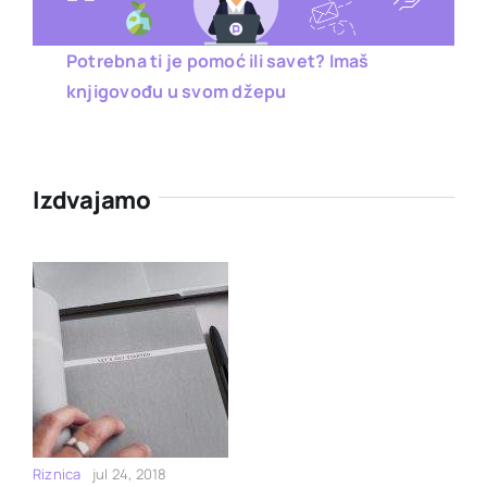
Potrebna ti je pomoć ili savet? Imaš
knjigovođu u svom džepu
Izdvajamo
Riznica
jul 24, 2018