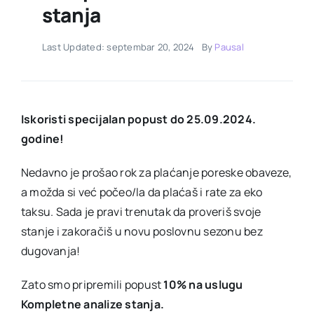
stanja
Last Updated: septembar 20, 2024
By
Pausal
Iskoristi specijalan popust do 25.09.2024.
godine!
Nedavno je prošao rok za plaćanje poreske obaveze,
a možda si već počeo/la da plaćaš i rate za eko
taksu. Sada je pravi trenutak da proveriš svoje
stanje i zakoračiš u novu poslovnu sezonu bez
dugovanja!
Zato smo pripremili popust
10% na uslugu
Kompletne analize stanja.