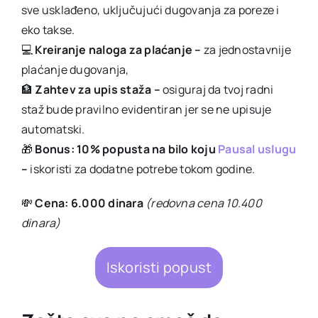
sve usklađeno, uključujući dugovanja za poreze i
eko takse.
💻
Kreiranje naloga za plaćanje –
za jednostavnije
plaćanje dugovanja,
🏦
Zahtev za upis staža –
osiguraj da tvoj radni
staž bude pravilno evidentiran jer se ne upisuje
automatski.
🎁
Bonus:
10% popusta na bilo koju
Pausal uslugu
–
iskoristi za dodatne potrebe tokom godine.
💸
Cena: 6.000 dinara
(redovna cena 10.400
dinara)
Iskoristi popust