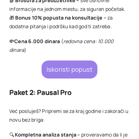
📘
Brošura za preduzetnike –
sve osnovne
informacije na jednom mestu, za siguran početak.
🎁
Bonus
10% popusta na konsultacije –
za
dodatna pitanja i podršku kad god ti zatreba.
💸
Cena 6.000 dinara
(
redovna cena: 10.000
dinara
)
Iskoristi popust
Paket 2: Pausal Pro
Već posluješ? Pripremi se za kraj godine i zakorači u
novu bez briga:
🔍
Kompletna analiza stanja –
proveravamo da li je