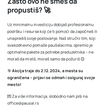
Zašto ovo ne smeš da
propustiš? 🚀
Uz minimalnu investiciju dobijaš profesionalnu
podršku i resurse koji će ti pomoći da započneš ili
unaprediš svoje poslovanje. Naš stručni tim, koji
svakodnevno pomaže paušalacima, spremio je
optimalne pakete za potrebe preduzetnika – ne
moraš da misliš, moraš samo da požuriš 😊
🎯
Akcija traje do 2.12.2024, a mesta su
ograničena – prijavi se odmah i osiguraj svoje
mesto!
💌 Za više informacija, slobodno nam piši na
office@pausal.rs