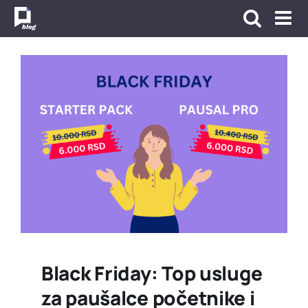
Skip
to
content
Black Friday: Top usluge
za paušalce početnike i