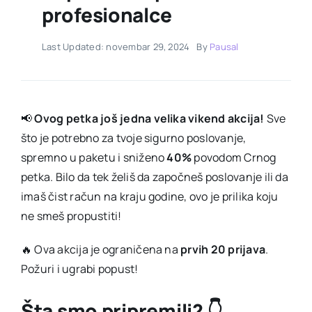
profesionalce
Last Updated: novembar 29, 2024
By
Pausal
📢
Ovog petka još jedna velika vikend akcija!
Sve
što je potrebno za tvoje sigurno poslovanje,
spremno u paketu i sniženo
40%
povodom Crnog
petka. Bilo da tek želiš da započneš poslovanje ili da
imaš čist račun na kraju godine, ovo je prilika koju
ne smeš propustiti!
🔥 Ova akcija je ograničena na
prvih 20 prijava
.
Požuri i ugrabi popust!
Šta smo pripremili? 👇