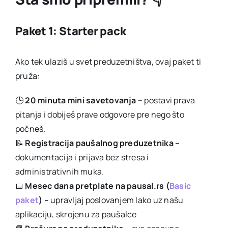
Paket 1: Starter pack
Ako tek ulaziš u svet preduzetništva, ovaj paket ti
pruža:
🕒
20 minuta mini savetovanja –
postavi prava
pitanja i dobiješ prave odgovore pre nego što
počneš.
📝
Registracija paušalnog preduzetnika –
dokumentacija i prijava bez stresa i
administrativnih muka.
📅
Mesec dana pretplate na pausal.rs (
Basic
paket
) –
upravljaj poslovanjem lako uz našu
aplikaciju, skrojenu za paušalce