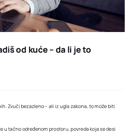
diš od kuće – da li je to
pih.
Zvuči bezazleno – ali iz ugla zakona, to može biti
će u tačno određenom prostoru, povreda koja se desi