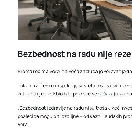
Bezbednost na radu nije rezer
Prema rečima Vere, najveća zabluda je verovanje da 
Tokom karijere u inspekciji, susretala se sa svime – o
zaključak je uvek bio isti: povrede se dešavaju svuda
„Bezbednost i zdravlje na radu nisu trošak, već inve
posledice mogu biti ozbiljne – od kazni i sudskih pro
Vera.