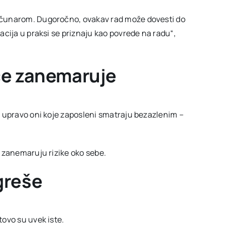
ačunarom. Dugoročno, ovakav rad može dovesti do
acija u praksi se priznaju kao povrede na radu“,
šće zanemaruje
u upravo oni koje zaposleni smatraju bezazlenim –
o zanemaruju rizike oko sebe.
greše
tovo su uvek iste.