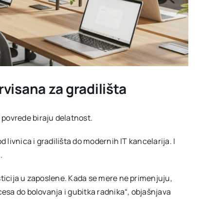
visana za gradilišta
povrede biraju delatnost.
d livnica i gradilišta do modernih IT kancelarija. I
.
sticija u zaposlene. Kada se mere ne primenjuju,
cesa do bolovanja i gubitka radnika“, objašnjava