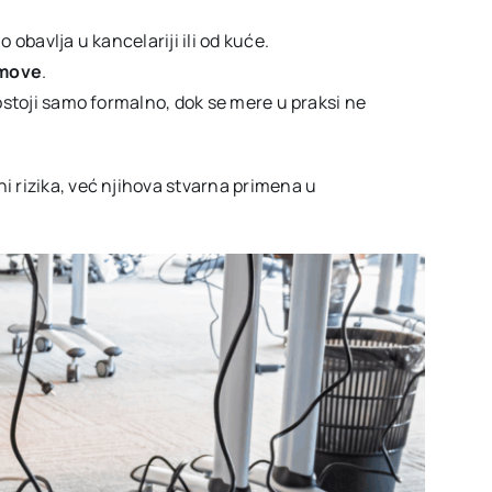
ao obavlja u kancelariji ili od kuće.
imove
.
ostoji samo formalno, dok se mere u praksi ne
 rizika, već njihova stvarna primena u