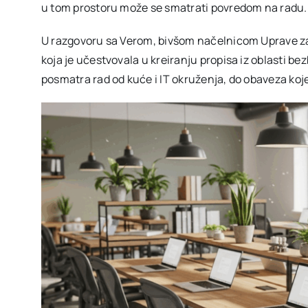
u tom prostoru može se smatrati povredom na radu.
U razgovoru sa Verom, bivšom načelnicom Uprave za 
koja je učestvovala u kreiranju propisa iz oblasti be
posmatra rad od kuće i IT okruženja, do obaveza koje 