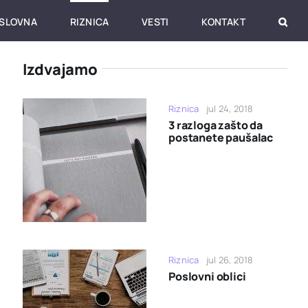
SLOVNA
RIZNICA
VESTI
KONTAKT
Izdvajamo
Riznica
jul 24, 2018
3 razloga zašto da
postanete paušalac
Riznica
jul 26, 2018
Poslovni oblici