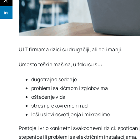
U IT firmama rizici su drugačiji, ali ne i manji.
Umesto teških mašina, u fokusu su:
dugotrajno sedenje
problemi sa kičmom i zglobovima
oštećenje vida
stres i prekovremeni rad
loši uslovi osvetljenja i mikroklime
Postoje i vrlo konkretni svakodnevni rizici: spotica
stepenice ili problemi sa električnim instalacijama.