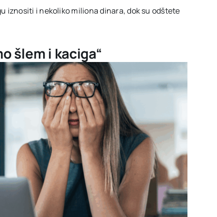
znositi i nekoliko miliona dinara, dok su odštete
o šlem i kaciga“