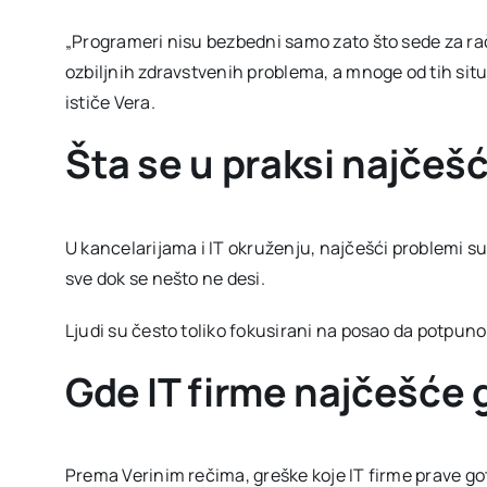
„Programeri nisu bezbedni samo zato što sede za r
ozbiljnih zdravstvenih problema, a mnoge od tih situ
ističe Vera.
Šta se u praksi najče
U kancelarijama i IT okruženju, najčešći problemi s
sve dok se nešto ne desi.
Ljudi su često toliko fokusirani na posao da potpun
Gde IT firme najčešće 
Prema Verinim rečima, greške koje IT firme prave go