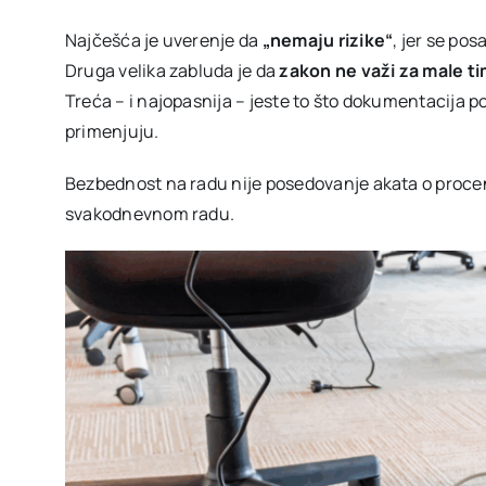
Najčešća je uverenje da
„nemaju rizike“
, jer se pos
Druga velika zabluda je da
zakon ne važi za male t
Treća – i najopasnija – jeste to što dokumentacija p
primenjuju.
Bezbednost na radu nije posedovanje akata o proceni
svakodnevnom radu.