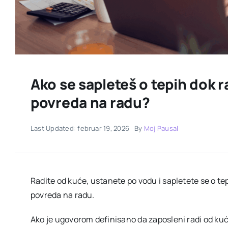
Ako se sapleteš o tepih dok ra
povreda na radu?
Last Updated: februar 19, 2026
By
Moj Pausal
Radite od kuće, ustanete po vodu i sapletete se o te
povreda na radu.
Ako je ugovorom definisano da zaposleni radi od ku