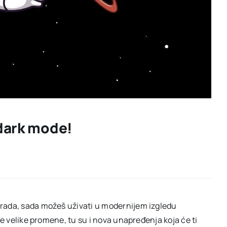
 dark mode!
 rada, sada možeš uživati u modernijem izgledu
ve velike promene, tu su i nova unapređenja koja će ti