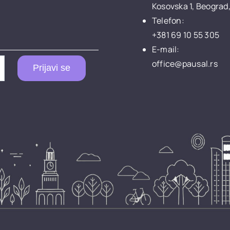
Kosovska 1, Beograd,
Telefon:
+381 69 10 55 305
E-mail:
office@pausal.rs
Prijavi se