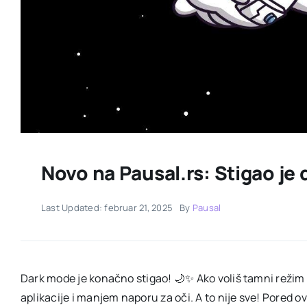
Novo na Pausal.rs: Stigao je
Last Updated: februar 21, 2025
By
Pausal
Dark mode je konačno stigao! 🌙✨ Ako voliš tamni režim
aplikacije i manjem naporu za oči. A to nije sve! Pored o