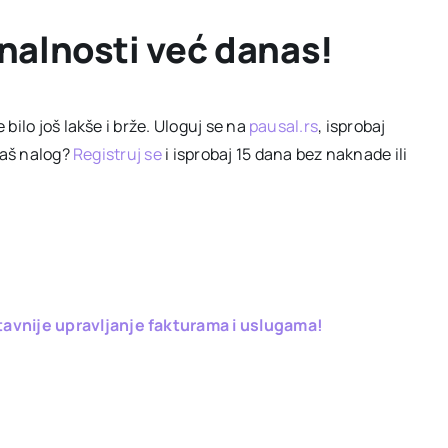
onalnosti već danas!
ilo još lakše i brže. Uloguj se na
pausal.rs
, isprobaj
maš nalog?
Registruj se
i isprobaj 15 dana bez naknade ili
avnije upravljanje fakturama i uslugama!