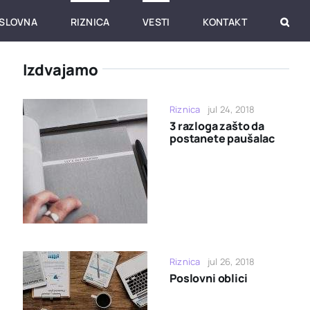
SLOVNA
RIZNICA
VESTI
KONTAKT
Izdvajamo
Riznica
jul 24, 2018
3 razloga zašto da
postanete paušalac
Riznica
jul 26, 2018
Poslovni oblici