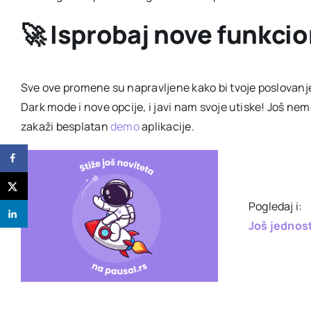
🚀 Isprobaj nove funkci
Sve ove promene su napravljene kako bi tvoje poslovanje b
Dark mode i nove opcije, i javi nam svoje utiske! Još ne
zakaži besplatan
demo
aplikacije.
Pogledaj i:
Još jednost