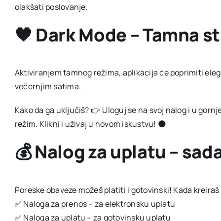
olakšati poslovanje.
🖤 Dark Mode – Tamna st
Aktiviranjem tamnog režima, aplikacija će poprimiti elegan
večernjim satima.
Kako da ga uključiš? 👉 Uloguj se na svoj nalog i u gor
režim. Klikni i uživaj u novom iskustvu! 🌑
💰 Nalog za uplatu – sada
Poreske obaveze možeš platiti i gotovinski! Kada kreira
✅ Naloga za prenos – za elektronsku uplatu
✅ Naloga za uplatu – za gotovinsku uplatu