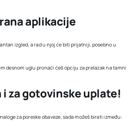
rana aplikacije
tan izgled, a rad u njoj će biti prijatniji, posebno u
njem desnom uglu pronaći ćeš opciju za prelazak na tamni
 i za gotovinske uplate!
š naloge za poreske obaveze, sada možeš birati između: