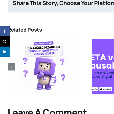
Share This Story, Choose Your Platfo
Related Posts
5
BETA verzija PausalRS
i
mobilne aplikacije je
konačno stigla 📱
Leave A Comment