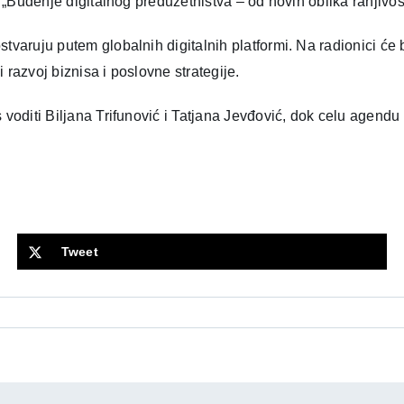
a „Buđenje digitalnog preduzetništva – od novih oblika ranjivo
varuju putem globalnih digitalnih platformi. Na radionici će b
i razvoj biznisa i poslovne strategije.
 voditi Biljana Trifunović i Tatjana Jevđović, dok celu agend
Tweet