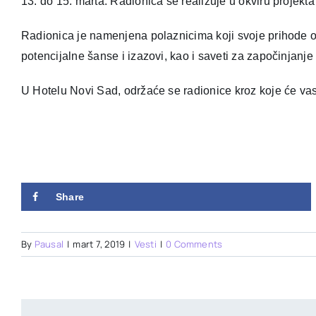
13. do 15. marta. Radionica se realizuje u okviru projekt
Radionica je namenjena polaznicima koji svoje prihode ost
potencijalne šanse i izazovi, kao i saveti za započinjanje 
U Hotelu Novi Sad, održaće se radionice kroz koje će vas
Share
By
Pausal
|
mart 7, 2019
|
Vesti
|
0 Comments