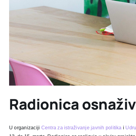
Radionica osnaživ
U organizaciji
Centra za istraživanje javnih politika
i
Udru