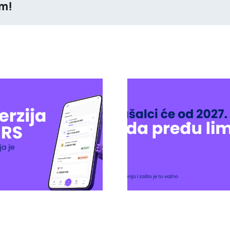
rm!
Paušalci će od 2027.
Šta je SE
mati izbor kada pređu
utiče na te
limit: šta se menja i
poslo
zašto je to važno