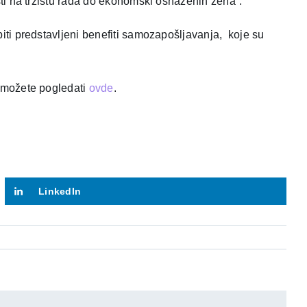
sti na tržištu rada do ekonomski osnaženih žena“.
iti predstavljeni benefiti samozapošljavanja, koje su
u možete pogledati
ovde
.
LinkedIn