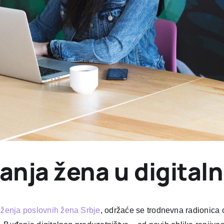
anja žena u digital
ženja poslovnih žena Srbje
, održaće se trodnevna radionica