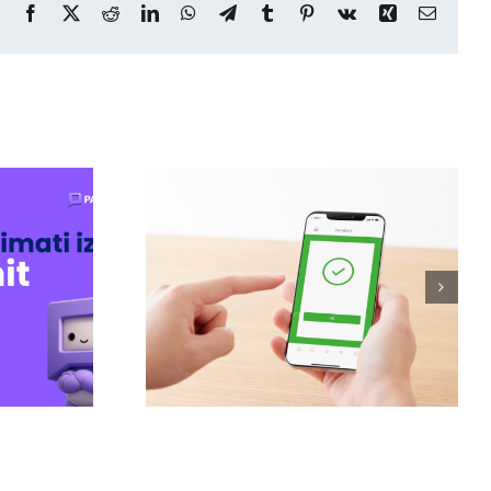
Facebook
X
Reddit
LinkedIn
WhatsApp
Telegram
Tumblr
Pinterest
Vk
Xing
Email
PA i kako
be i tvoje
vanje