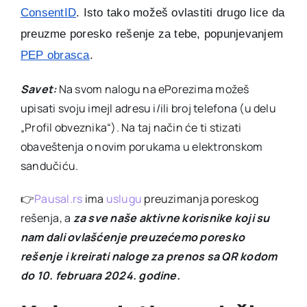
ConsentID
. Isto tako možeš ovlastiti drugo lice da
preuzme poresko rešenje za tebe, popunjevanjem
PEP obrasca
.
Savet:
Na svom nalogu na ePorezima možeš
upisati svoju imejl adresu i/ili broj telefona (u delu
„Profil obveznika“). Na taj način će ti stizati
obaveštenja o novim porukama u elektronskom
sandučiću.
👉
Pausal.rs
ima
uslugu
preuzimanja poreskog
rešenja, a
za sve naše aktivne korisnike koji su
nam dali ovlašćenje preuzećemo poresko
rešenje i kreirati naloge za prenos sa QR kodom
do 10. februara 2024. godine.