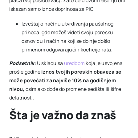
plaća tvoj poslodavac). Zato će u ovom rešenju biti
iskazan samo iznos doprinosa za PIO.
Izveštaj o načinu utvrđivanja paušalnog
prihoda, gde možeš videti svoju poresku
osnovicu i način na koji se do nje došlo
primenom odgovarajućih koeficijenata.
Podsetnik:
U skladu sa
uredbom
koja je usvojena
prošle godine
iznos tvojih poreskih obaveza se
može povećati za najviše 10% na godišnjem
nivou,
osim ako dođe do promene sedišta ili šifre
delatnosti.
Šta je važno da znaš