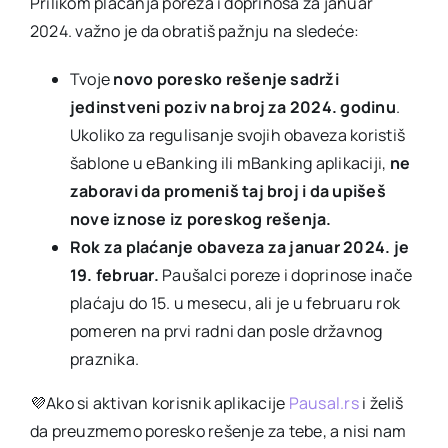
Prilikom plaćanja poreza i doprinosa za januar
2024. važno je da obratiš pažnju na sledeće:
Tvoje
novo poresko rešenje sadrži
jedinstveni poziv na broj za 2024. godinu
.
Ukoliko za regulisanje svojih obaveza koristiš
šablone u eBanking ili mBanking aplikaciji,
ne
zaboravi da promeniš taj broj i da upišeš
nove iznose iz poreskog rešenja.
Rok za plaćanje obaveza za januar 2024. je
19. februar.
Paušalci poreze i doprinose inače
plaćaju do 15. u mesecu, ali je u februaru rok
pomeren na prvi radni dan posle državnog
praznika.
💜Ako si aktivan korisnik aplikacije
Pausal.rs
i želiš
da preuzmemo poresko rešenje za tebe, a nisi nam