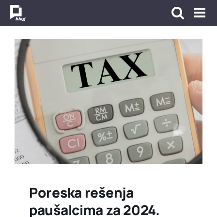
Skip
to
content
Poreska rešenja
paušalcima za 2024.