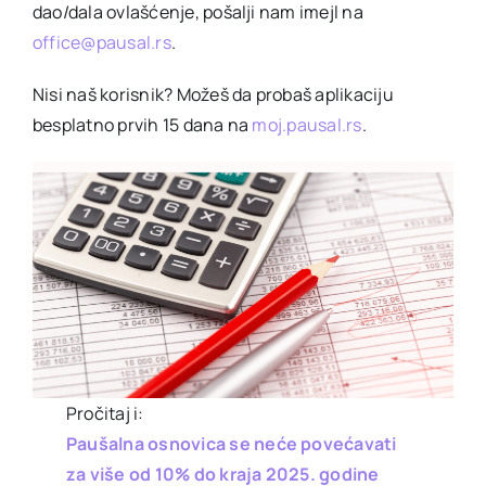
dao/dala ovlašćenje, pošalji nam imejl na
office@pausal.rs
.
Nisi naš korisnik? Možeš da probaš aplikaciju
besplatno prvih 15 dana na
moj.pausal.rs
.
Pročitaj i:
Paušalna osnovica se neće povećavati
za više od 10% do kraja 2025. godine