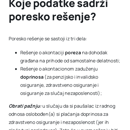
Koje podatke sadrži
poresko rešenje?
Poresko rešenje se sastoji iz tri dela:
Rešenje o akontaciji
poreza
na dohodak
građana na prihode od samostalne delatnosti;
Rešenje o akontacionom zaduženju
doprinosa
(za penzijsko i invalidsko
osiguranje, zdravstveno osiguranje i
osiguranje za slučaj nezaposlenosti);
Obrati pažnju:
u slučaju da si paušalac iz radnog
odnosa oslobođen(a) si plaćanja doprinosa za
zdravstveno osiguranje i nezaposlenost (jer ih