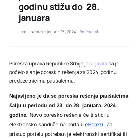
godinu stižu do 28.
januara
Last Updated: januar 25, 2024
By
Pausal
Poreska uprava Republike Srbije je
objavila
da je
počelo slanje poreskih rešenja za 2024. godinu
preduzetnicima paušalcima.
Najavljeno je da se poreska rešenja paušalcima
šalju u periodu od 23. do 28. januara. 2024.
godine.
Novo poresko rešenje će ti stići u
elektronsko sanduče na portalu
ePorezi
. Za
pristup portalu potreban je elektronski sertifikat ili