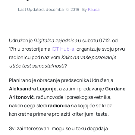
Last Updated: decembar 6, 2019
By
Pausal
Udruženje
Digitalna zajednica
u subotu 07.12. od
17h u prostorijama
ICT Hub-a
, organizuje svoju prvu
radionicu pod nazivom
Kako na vaše poslovanje
utiče test samostalnosti?
Planirano je obraćanje predsednika Udruženja
Aleksandra Lugonje
, a zatim i predavanje
Gordane
Aritonović
, računovođe i poreskog savetnika,
nakon čega sledi
radionica
na kojoj će se kroz
konkretne primere prolaziti kriterijumi testa.
Svi zainteresovani mogu se u toku događaja