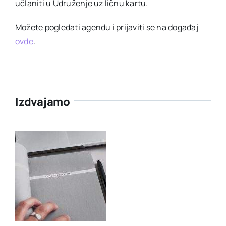
učlaniti u Udruženje uz ličnu kartu.
Možete pogledati agendu i prijaviti se na događaj
ovde
.
Izdvajamo