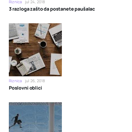
Riznica
jul 24, 2018
3 razloga zašto da postanete paušalac
Riznica
jul 26, 2018
Poslovni oblici