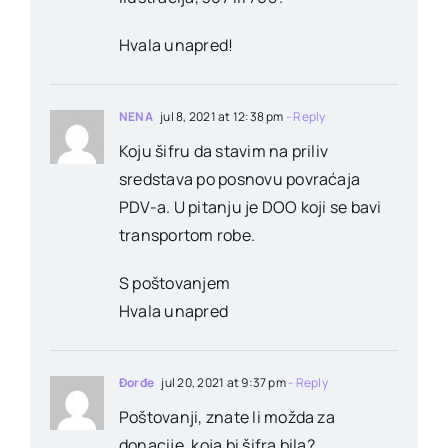
Hvala unapred!
NENA
jul 8, 2021 at 12:38 pm
- Reply
Koju šifru da stavim na priliv
sredstava po posnovu povraćaja
PDV-a. U pitanju je DOO koji se bavi
transportom robe.
S poštovanjem
Hvala unapred
Đorđe
jul 20, 2021 at 9:37 pm
- Reply
Poštovanji, znate li možda za
donacije, koja bi šifra bila?