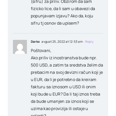
(sifru) za priliv. Obzirom da sam
fizicko lice, da li sam u obavezi da
popunjavam izjavu? Ako da, koju
sifru tj osnov da upisem?
Darko
avgust 25, 2022 at 12:53 am
- Reply
Poštovani,
Ako priliv iz inostranstva bude npr.
500 USD, a zatim ta sredstva želim da
prebacim na svoj devizni račun koji je
u EUR, da li je potrebno da kreiram
fakturu sa iznosom u USD ili onim
koji bude u EUR? Da li taj iznos treba
da bude umanjen za iznos koji se
uzima kao provizija ili ostaje u
celosti?