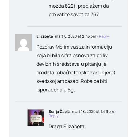
možda 822), predlažem da
prhvatite savet za 767.
Elizabeta
mart 6, 2020 at 2:45 pm
- Reply
Pozdrav.Molim vas za informaciju
koja bi bila sifra osnova za priliv
deviznih sredstava,u pitanju je
prodata roba(betonske zardinjere)
svedskoj ambasadi.Roba ce biti
isporucena u Bg.
Sonja Žabić
mart 18, 2020 at 1:59 pm
-
Reply
Draga Elizabeta,