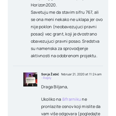
Horizon2020.
Savetuju me da stavim sifru 767, ali
se ona meni nekako ne uklapa jer ovo
nije poklon (neobavezujuci pravni
posao) vec grant, koji je dvostrano
obavezujuci pravni posao. Sredstva
su namenska za sprovodjenje
aktivnosti na odobrenom projektu.
Sonja Žabić
februar 21, 2020 at 11:24 am
- Reply
Draga Biljana,
Ukoliko na
šifrarniku
ne
pronlazite osnov koji mislite da
vam više odgovara (pogledajte