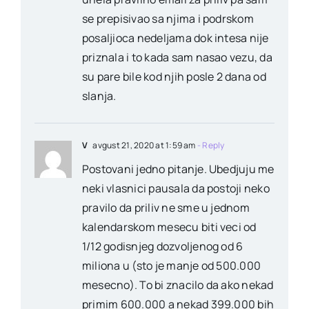
se prepisivao sa njima i podrskom
posaljioca nedeljama dok intesa nije
priznala i to kada sam nasao vezu, da
su pare bile kod njih posle 2 dana od
slanja.
V
avgust 21, 2020 at 1:59 am
- Reply
Postovani jedno pitanje. Ubedjuju me
neki vlasnici pausala da postoji neko
pravilo da priliv ne sme u jednom
kalendarskom mesecu biti veci od
1/12 godisnjeg dozvoljenog od 6
miliona u (sto je manje od 500.000
mesecno). To bi znacilo da ako nekad
primim 600.000 a nekad 399.000 bih