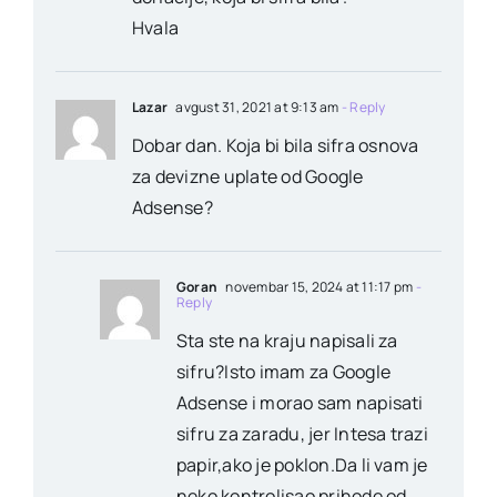
Hvala
Lazar
avgust 31, 2021 at 9:13 am
- Reply
Dobar dan. Koja bi bila sifra osnova
za devizne uplate od Google
Adsense?
Goran
novembar 15, 2024 at 11:17 pm
-
Reply
Sta ste na kraju napisali za
sifru?Isto imam za Google
Adsense i morao sam napisati
sifru za zaradu, jer Intesa trazi
papir,ako je poklon.Da li vam je
neko kontrolisao prihode od