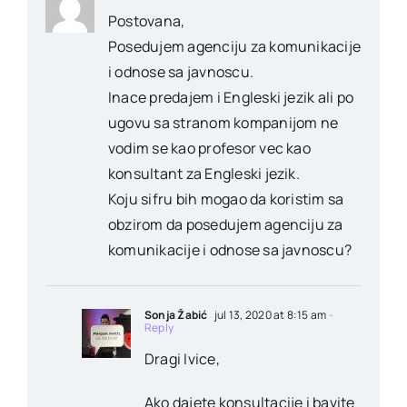
Postovana,
Posedujem agenciju za komunikacije
i odnose sa javnoscu.
Inace predajem i Engleski jezik ali po
ugovu sa stranom kompanijom ne
vodim se kao profesor vec kao
konsultant za Engleski jezik.
Koju sifru bih mogao da koristim sa
obzirom da posedujem agenciju za
komunikacije i odnose sa javnoscu?
Sonja Žabić
jul 13, 2020 at 8:15 am
-
Reply
Dragi Ivice,
Ako dajete konsultacije i bavite