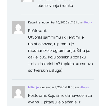
obrazovanja i nauke
Katarina
novembar 10, 2020 at 7:34 pm
- Reply
Poštovani,
Otvorila sam firmu i klijent mi je
uplatio novac, u pitanju je
računarsko programiranje. Šifra je,
dakle, 302. Koju posebnu oznaku
treba da koristim? (uplata na osnovu
softverskih usluga)
Milivoje
decembar 1, 2020 at 8:00 am
- Reply
Poštovani. Koju šifru da navedem za
avans. U pitanju je plaćanje iz