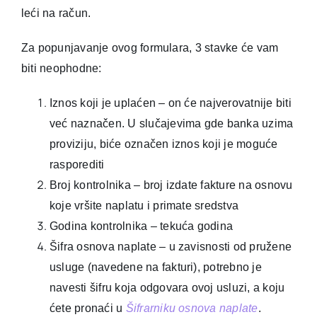
leći na račun.
Za popunjavanje ovog formulara, 3 stavke će vam
biti neophodne:
Iznos koji je uplaćen – on će najverovatnije biti
već naznačen. U slučajevima gde banka uzima
proviziju, biće označen iznos koji je moguće
rasporediti
Broj kontrolnika – broj izdate fakture na osnovu
koje vršite naplatu i primate sredstva
Godina kontrolnika – tekuća godina
Šifra osnova naplate – u zavisnosti od pružene
usluge (navedene na fakturi), potrebno je
navesti šifru koja odgovara ovoj usluzi, a koju
ćete pronaći u
Šifrarniku osnova naplate
.