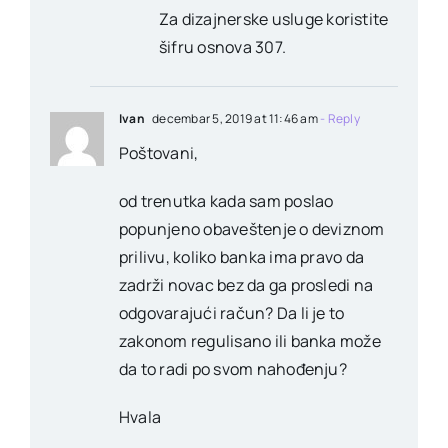
Za dizajnerske usluge koristite
šifru osnova 307.
Ivan
decembar 5, 2019 at 11:46 am
- Reply
Poštovani,
od trenutka kada sam poslao
popunjeno obaveštenje o deviznom
prilivu, koliko banka ima pravo da
zadrži novac bez da ga prosledi na
odgovarajući račun? Da li je to
zakonom regulisano ili banka može
da to radi po svom nahođenju?
Hvala