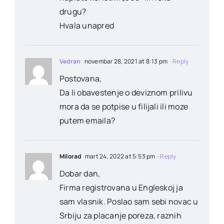
drugu?
Hvala unapred
Vedran
novembar 28, 2021 at 8:13 pm
- Reply
Postovana,
Da li obavestenje o deviznom prilivu
mora da se potpise u filijali ili moze
putem emaila?
Milorad
mart 24, 2022 at 5:53 pm
- Reply
Dobar dan,
Firma registrovana u Engleskoj ja
sam vlasnik. Poslao sam sebi novac u
Srbiju za placanje poreza, raznih