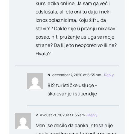
kurs jezika online. Ja sam ga već i
odslušala, ali eto oni tu daju i neki
iznos polaznicima. Koju šifru da
stavim? Dakle nije u pitanju nikakav
posao, niti pružanje usluga sa moje
strane? Da li je to neoporezivo ili ne?
Hvala?
N
decembar 7, 2020 at 6:35 pm
- Reply
812 turističke usluge –
školovanje i stipendije
V
avgust 21, 2020 at 1:53 am
- Reply
Meni se desilo da banka intesa nije
unela pravilno email za priliv pa sam