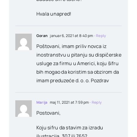
Hvala unapred!
Goran
januar 6, 2021 at 8:40 pm
- Reply
Poštovani, imam priliv novca iz
inostranstvu u pitanju su dispičerske
usluge za firmu u Americi, koju šifru
bih mogao da koristim sa obzirom da
imam preduzeće d. o. o. Pozdrav
Marija
maj 11, 2021 at 7:59 pm
- Reply
Postovani,
Koju sifru da stavim za izradu
ilustracija, 307 ili 765?