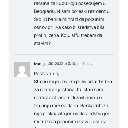
racuna za kucu koju posedujem u
Beogradu. Nisam poreski rezident u
Srbiji i banka mi trazi da popunim
osnov priliva kako bi sredstva bila
proknjizena. Koju sifu trebam da
stavim?
Ivan
jun 30, 2022 at 3:10 pm
- Reply
Postovanje,
Stigao mi je devizni priliv od airbnb-a
za rentiranje stana, taj stan sam
rentirao stranom drzavljaninu u
trajanju mesec dana. Banka Inteza
nije proknjizila jos uvek sredstva jer
mi trazi da popunim izjavu i osnov