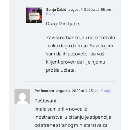
Sonja Žabić
avgust 4, 2020 at 2:55 pm
-
Reply
Dragi Miroljube,
Zavisi od banke, ali ne bi trebalo
toliko dugo da traje. Savetujem
vam da ih pozovete i da vaš
klijent proveri da li je njemu
prošla uplata.
Professora
avgust 4, 2020 at 4:43 pm
- Reply
Poštovani,
Imala sam priliv novca iz
inostranstva, u pitanju je stipendija
od strane stranog ministarstva za