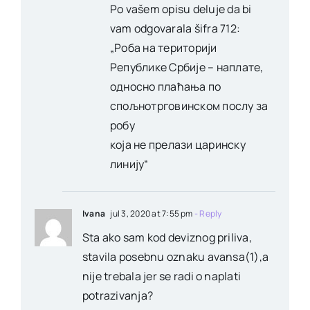
Po vašem opisu deluje da bi
vam odgovarala šifra 712:
„Роба на територији
Републике Србије – наплате,
односно плаћања по
спољнотрговинском послу за
робу
која не прелази царинску
линију“
Ivana
jul 3, 2020 at 7:55 pm
- Reply
Sta ako sam kod deviznog priliva,
stavila posebnu oznaku avansa(1),a
nije trebala jer se radi o naplati
potrazivanja?