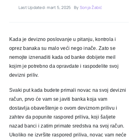
Last Updated: mart 5, 2025
By
Sonja Žabić
Kada je devizno poslovanje u pitanju, kontrola i
oprez banaka su malo veći nego inače.
Zato se
nemojte iznenaditi kada od banke dobijete meil
kojim je potrebno da opravdate i raspodelite svoj
devizni priliv.
Svaki put kada budete primali novac na svoj devizni
račun, prvo će vam se javiti banka koja vam
dostavlja obaveštenje o ovom deviznom prilivu i
zahtev da popunite raspored priliva, koji šaljete
nazad banci i zatim primate sredstva na svoj račun.
Ukoliko ne izvršite raspored priliva, novac vam neće