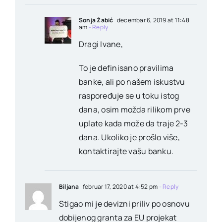
Sonja Žabić
decembar 6, 2019 at 11:48
am
- Reply
Dragi Ivane,
To je definisano pravilima
banke, ali po našem iskustvu
raspoređuje se u toku istog
dana, osim možda rilikom prve
uplate kada može da traje 2-3
dana. Ukoliko je prošlo više,
kontaktirajte vašu banku.
Biljana
februar 17, 2020 at 4:52 pm
- Reply
Stigao mi je devizni priliv po osnovu
dobijenog granta za EU projekat