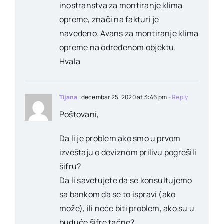
inostranstva za montiranje klima
opreme, znači na fakturi je
navedeno. Avans za montiranje klima
opreme na određenom objektu.
Hvala
Tijana
decembar 25, 2020 at 3:46 pm
- Reply
Poštovani,
Da li je problem ako smo u prvom
izveštaju o deviznom prilivu pogrešili
šifru?
Da li savetujete da se konsultujemo
sa bankom da se to ispravi (ako
može), ili neće biti problem, ako su u
buduće šifre tačne?