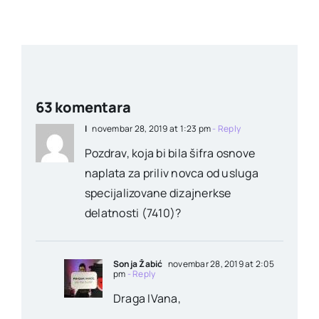
63 komentara
I
novembar 28, 2019 at 1:23 pm
- Reply
Pozdrav, koja bi bila šifra osnove
naplata za priliv novca od usluga
specijalizovane dizajnerkse
delatnosti (7410)?
Sonja Žabić
novembar 28, 2019 at 2:05
pm
- Reply
Draga IVana,