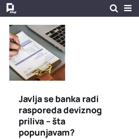
Skip
to
content
Javlja se banka radi
rasporeda deviznog
priliva – šta
popunjavam?