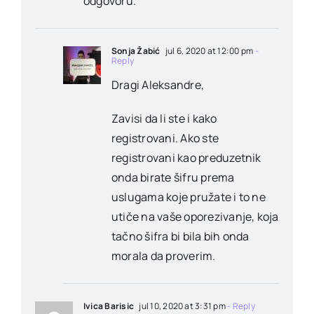
odgovoru.
Sonja Žabić
jul 6, 2020 at 12:00 pm
-
Reply
Dragi Aleksandre,
Zavisi da li ste i kako
registrovani. Ako ste
registrovani kao preduzetnik
onda birate šifru prema
uslugama koje pružate i to ne
utiče na vaše oporezivanje, koja
tačno šifra bi bila bih onda
morala da proverim.
Ivica Barisic
jul 10, 2020 at 3:31 pm
- Reply