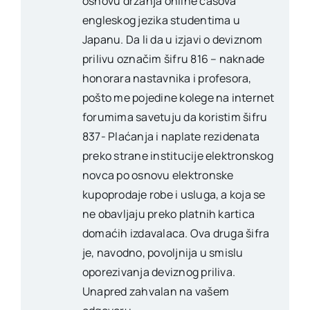
osnovu držanja online časova
engleskog jezika studentima u
Japanu. Da li da u izjavi o deviznom
prilivu označim šifru 816 – naknade
honorara nastavnika i profesora,
pošto me pojedine kolege na internet
forumima savetuju da koristim šifru
837- Plaćanja i naplate rezidenata
preko strane institucije elektronskog
novca po osnovu elektronske
kupoprodaje robe i usluga, a koja se
ne obavljaju preko platnih kartica
domaćih izdavalaca. Ova druga šifra
je, navodno, povoljnija u smislu
oporezivanja deviznog priliva.
Unapred zahvalan na vašem