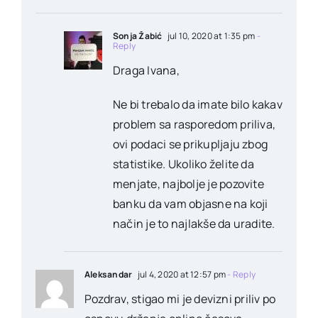
Sonja Žabić
jul 10, 2020 at 1:35 pm
-
Reply
Draga Ivana,
Ne bi trebalo da imate bilo kakav
problem sa rasporedom priliva,
ovi podaci se prikupljaju zbog
statistike. Ukoliko želite da
menjate, najbolje je pozovite
banku da vam objasne na koji
način je to najlakše da uradite.
Aleksandar
jul 4, 2020 at 12:57 pm
- Reply
Pozdrav, stigao mi je devizni priliv po