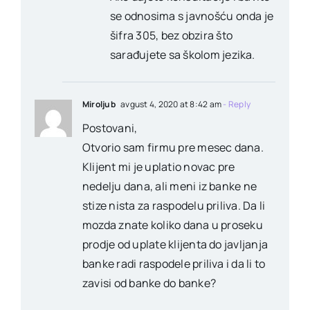
se odnosima s javnošću onda je
šifra 305, bez obzira što
sarađujete sa školom jezika.
Miroljub
avgust 4, 2020 at 8:42 am
- Reply
Postovani,
Otvorio sam firmu pre mesec dana.
Klijent mi je uplatio novac pre
nedelju dana, ali meni iz banke ne
stize nista za raspodelu priliva. Da li
mozda znate koliko dana u proseku
prodje od uplate klijenta do javljanja
banke radi raspodele priliva i da li to
zavisi od banke do banke?