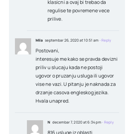
klasicni a ovaj bi trebao da
regulise te povremene vece
prilive.
Mila
septembar 26, 2020 at 10:51 am
- Reply
Postovani,
interesuje me kako se pravda devizni
priliv u slucaju kada ne postoji
ugovor o pruzanju usluga ili ugovor
vise ne vazi. U pitanju je naknada za
drzanje casova engleskog jezika.
Hvala unapred.
N
decembar 7, 2020 at 6:34 pm
- Reply
816 usluge iz oblasti