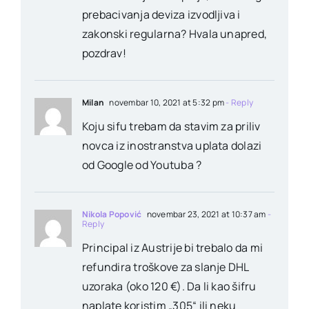
prebacivanja deviza izvodljiva i
zakonski regularna? Hvala unapred,
pozdrav!
Milan
novembar 10, 2021 at 5:32 pm
- Reply
Koju sifu trebam da stavim za priliv
novca iz inostranstva uplata dolazi
od Google od Youtuba ?
Nikola Popović
novembar 23, 2021 at 10:37 am
-
Reply
Principal iz Austrije bi trebalo da mi
refundira troškove za slanje DHL
uzoraka (oko 120 €). Da li kao šifru
naplate koristim „305“ ili neku