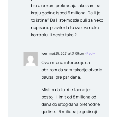
bio u nekom prekrasaju iako sam na
kraju godine ispod 6 miliona. Da li je
to istina? Da li ste mozda culi za neko
nepisano pravilo da to izaziva neku
kontrolu ili nesto tako ?
Igor
maj 25, 2021 at 3:09 pm
- Reply
Ovo i mene interesuje sa
obzirom da sam takodje otvorio
pausal pre par dana.
Mislim da to nije tacno jer
postoji i limit od 8 miliona od
dana do istog dana prethodne
godine… 6 miliona je godisnji