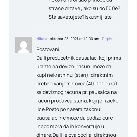
strane drzave , ako su do 500e?
Sta savetujete?Iskusniji ste
Nikola
oktobar 23, 2021 at 12:00 am
- Reply
Postovani,
Da li preduzetnik pausalac, koji prima
uplate na devizni racun, moze da
kupi nekretninu (stan), direktnim
prebacivanjem novca(40.000eura)
sa deviznog racuna pr. pausalca na
racun prodavca stana, koji je fizicko
lice.Posto po nasem zakonu
pausalac, ne moze da podize eure
,nego mora da ih konvertuje u
dinare.Da li je ova opcija, direktnog