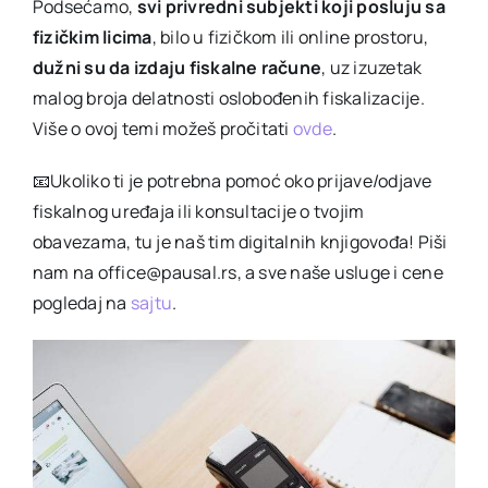
Podsećamo,
svi privredni subjekti koji posluju sa
fizičkim licima
, bilo u fizičkom ili online prostoru,
dužni su da izdaju fiskalne račune
, uz izuzetak
malog broja delatnosti oslobođenih fiskalizacije.
Više o ovoj temi možeš pročitati
ovde
.
📧Ukoliko ti je potrebna pomoć oko prijave/odjave
fiskalnog uređaja ili konsultacije o tvojim
obavezama, tu je naš tim digitalnih knjigovođa! Piši
nam na office@pausal.rs, a sve naše usluge i cene
pogledaj na
sajtu
.