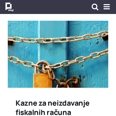
Skip
to
content
Kazne za neizdavanje
fiskalnih računa