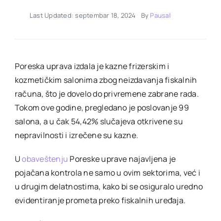
Last Updated: septembar 18, 2024
By
Pausal
Poreska uprava izdala je kazne frizerskim i
kozmetičkim salonima zbog neizdavanja fiskalnih
računa, što je dovelo do privremene zabrane rada.
Tokom ove godine, pregledano je poslovanje 99
salona, a u čak 54,42% slučajeva otkrivene su
nepravilnosti i izrečene su kazne.
U
obaveštenju
Poreske uprave najavljena je
pojačana kontrola ne samo u ovim sektorima, već i
u drugim delatnostima, kako bi se osiguralo uredno
evidentiranje prometa preko fiskalnih uređaja.