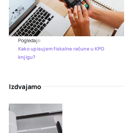
Pogledaj i:
Kako upisujem fiskalne račune u KPO
knjigu?
Izdvajamo