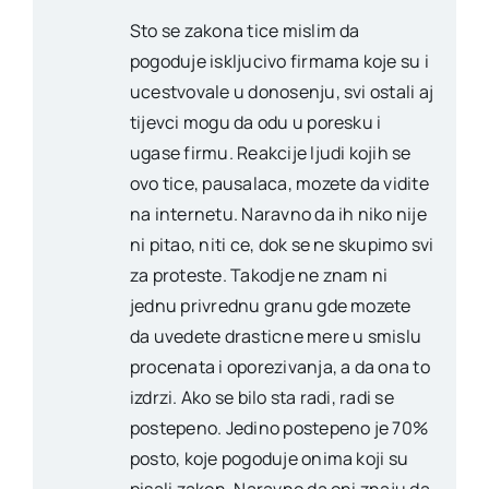
Sto se zakona tice mislim da
pogoduje iskljucivo firmama koje su i
ucestvovale u donosenju, svi ostali aj
tijevci mogu da odu u poresku i
ugase firmu. Reakcije ljudi kojih se
ovo tice, pausalaca, mozete da vidite
na internetu. Naravno da ih niko nije
ni pitao, niti ce, dok se ne skupimo svi
za proteste. Takodje ne znam ni
jednu privrednu granu gde mozete
da uvedete drasticne mere u smislu
procenata i oporezivanja, a da ona to
izdrzi. Ako se bilo sta radi, radi se
postepeno. Jedino postepeno je 70%
posto, koje pogoduje onima koji su