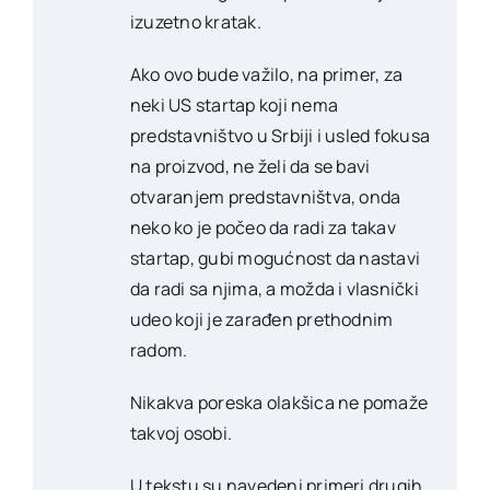
izuzetno kratak.
Ako ovo bude važilo, na primer, za
neki US startap koji nema
predstavništvo u Srbiji i usled fokusa
na proizvod, ne želi da se bavi
otvaranjem predstavništva, onda
neko ko je počeo da radi za takav
startap, gubi mogućnost da nastavi
da radi sa njima, a možda i vlasnički
udeo koji je zarađen prethodnim
radom.
Nikakva poreska olakšica ne pomaže
takvoj osobi.
U tekstu su navedeni primeri drugih