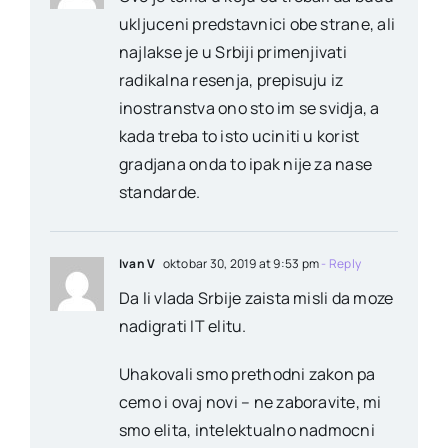
ukljuceni predstavnici obe strane, ali
najlakse je u Srbiji primenjivati
radikalna resenja, prepisuju iz
inostranstva ono sto im se svidja, a
kada treba to isto uciniti u korist
gradjana onda to ipak nije za nase
standarde.
Ivan V
oktobar 30, 2019 at 9:53 pm
- Reply
Da li vlada Srbije zaista misli da moze
nadigrati IT elitu.
Uhakovali smo prethodni zakon pa
cemo i ovaj novi – ne zaboravite, mi
smo elita, intelektualno nadmocni