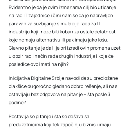
Evidentno je da je ovim izmenama cilj bio uticanje
na rad IT zajednice i čini nam se da je napravljen
paravan za suzbijanje simulacije rada za IT
industriju koji moze biti koban za ostale delatnosti
koje nemaju alternativu ili pak imaju jako lošu.
Glavno pitanje je da li je pri izradi ovih promena uzet
u obzir rad i način rada drugih industrija i koje će
posledice ovo imati na njih?
Inicijativa Digitalne Srbije navodi da su predložene
olakšice dugoročno gledano dobro rešenje, ali nas
ostavljaju bez odgovora na pitanje – šta posle 3
godine?
Postavlja se pitanje i šta se dešava sa
preduzetnicima koji tek započinju biznis i imaju