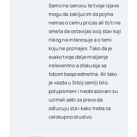
Samo na osnovu te tvoje izjave
mogu da zakljucim da pojma
nemas o cemu pricas ali to ti ne
smeta da ostavljas svoj stav koji
nikog ne interesuje a o temi
koju ne poznajes. Tako da je
svako tvoje dalje misljenje
irelevantno a diskusija sa
tobom bespredmetna. Ali tako
je vazda u Srbiji zemlji bilo,
polupismeni i neobrazovani su
uzimali sebi za pravo da
odlucuju sta i kako treba za
celokupno drustvo.