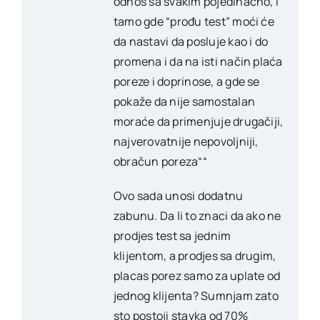
odnos sa svakim pojedinačno, i
tamo gde “prođu test” moći će
da nastavi da posluje kao i do
promena i da na isti način plaća
poreze i doprinose, a gde se
pokaže da nije samostalan
moraće da primenjuje drugačiji,
najverovatnije nepovoljniji,
obračun poreza““
Ovo sada unosi dodatnu
zabunu. Da li to znaci da ako ne
prodjes test sa jednim
klijentom, a prodjes sa drugim,
placas porez samo za uplate od
jednog klijenta? Sumnjam zato
sto postoji stavka od 70%