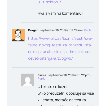
u-it-sektoru/
Hvala vam na komentaru!
Dragan
septembar 26, 2019 at 11:21 am
- Reply
https://www.blic.rs/biznis/vesti/sve-
tajne-novog-testa-za-privredu-sta-
ceka-pausalce-koji-padnu-pet-od-
devet-pitanja-a/zvbgwb7
Sinisa
septembar 28, 2019 at 6:22 pm
-
Reply
U tekstu se kaze:
„Ako preduzetnik posluje sa više
klijenata, moraće da testira