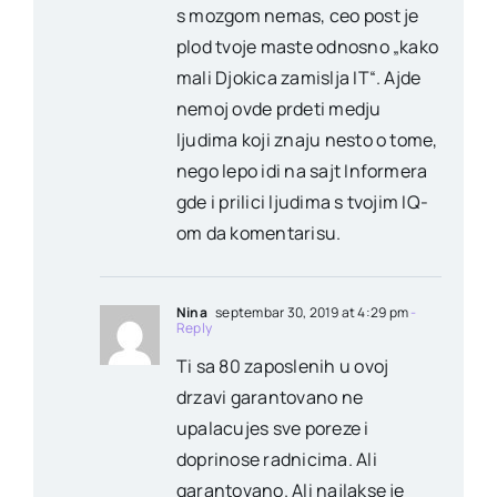
s mozgom nemas, ceo post je
plod tvoje maste odnosno „kako
mali Djokica zamislja IT“. Ajde
nemoj ovde prdeti medju
ljudima koji znaju nesto o tome,
nego lepo idi na sajt Informera
gde i prilici ljudima s tvojim IQ-
om da komentarisu.
Nina
septembar 30, 2019 at 4:29 pm
-
Reply
Ti sa 80 zaposlenih u ovoj
drzavi garantovano ne
upalacujes sve poreze i
doprinose radnicima. Ali
garantovano. Ali najlakse je