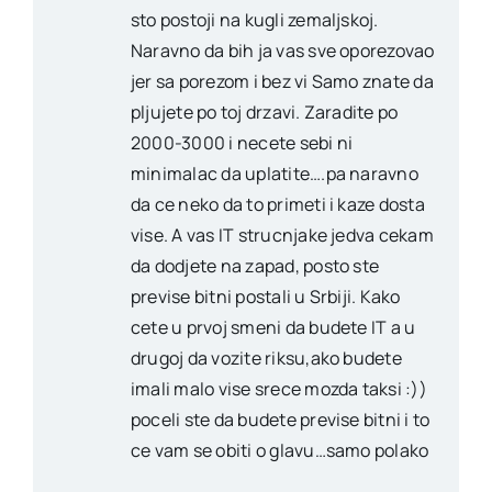
sto postoji na kugli zemaljskoj.
Naravno da bih ja vas sve oporezovao
jer sa porezom i bez vi Samo znate da
pljujete po toj drzavi. Zaradite po
2000-3000 i necete sebi ni
minimalac da uplatite….pa naravno
da ce neko da to primeti i kaze dosta
vise. A vas IT strucnjake jedva cekam
da dodjete na zapad, posto ste
previse bitni postali u Srbiji. Kako
cete u prvoj smeni da budete IT a u
drugoj da vozite riksu,ako budete
imali malo vise srece mozda taksi :))
poceli ste da budete previse bitni i to
ce vam se obiti o glavu…samo polako