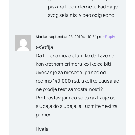
piskarati po internetu kad dalje
svog sela nisi video ocigledno.
Marko
septembar 25, 2019 at 10:31 pm
- Reply
@Sofija
Da li neko moze otprilike da kaze na
konkretnom primeru koliko ce biti
uvecanje za mesecni prihod od
recimo 140.000 rsd, ukoliko pausalac
ne prodje test samostalnosti?
Pretpostavljam da se to razlikuje od
slucaja do slucaja, ali uzmite neki za
primer.
Hvala