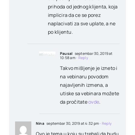
prihoda od jednog klijenta, koja
implicira da ce se porez
naplacivati za sve uplate, a ne
po klijentu.
Pausal
septembar 30, 2019 at
10:58 am
- Reply
Takvo mišljenje je izneto i
na vebinaru povodom
najavljenih izmena, a
utiske sa vebinara možete
da pročitate
ovde
.
Nina
septembar 30, 2019 at 4:32 pm
- Reply
Ovo je tema u koju su trebali da budu