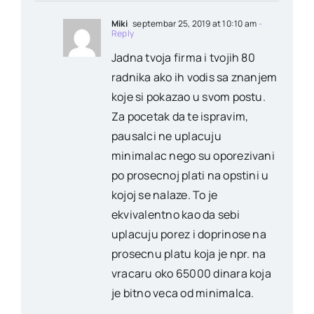
Miki
septembar 25, 2019 at 10:10 am
-
Reply
Jadna tvoja firma i tvojih 80
radnika ako ih vodis sa znanjem
koje si pokazao u svom postu.
Za pocetak da te ispravim,
pausalci ne uplacuju
minimalac nego su oporezivani
po prosecnoj plati na opstini u
kojoj se nalaze. To je
ekvivalentno kao da sebi
uplacuju porez i doprinose na
prosecnu platu koja je npr. na
vracaru oko 65000 dinara koja
je bitno veca od minimalca.