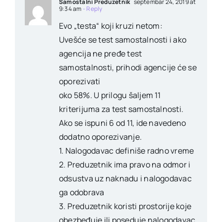
Samostalni Preduzetnik
septembar 24, 2019 at
9:34 am
- Reply
Evo „testa“ koji kruzi netom:
Uvešće se test samostalnosti i ako
agencija ne pređe test
samostalnosti, prihodi agencije će se
oporezivati
oko 58%. U prilogu šaljem 11
kriterijuma za test samostalnosti.
Ako se ispuni 6 od 11, ide navedeno
dodatno oporezivanje.
1. Nalogodavac definiše radno vreme
2. Preduzetnik ima pravo na odmor i
odsustva uz naknadu i nalogodavac
ga odobrava
3. Preduzetnik koristi prostorije koje
obezbeđuje ili poseduje nalogodavac