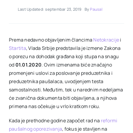
Last Updated: septembar 23, 2019
By
Pausal
Prema nedavno objavljenim člancima
Netokracije
i
Startita
, Vlada Srbije predstavila je izmene Zakona
o porezu na dohodak građana koji stupa na snagu
od
01.01.2020
. Ovim izmenama biće značajno
promenjeni uslovi za poslovanje preduzetnika i
preduzetnika paušalaca, uvodjenjem testa
samostalnosti. Međutim, tek u narednim nedeljama
će zvanična dokumenta biti objavljena, a njihova
primena nas očekuje u vrlo kratkom roku.
Kada je prethodne godine započet rad na
reformi
paušalnog oporezivanja
, fokus je stavljen na