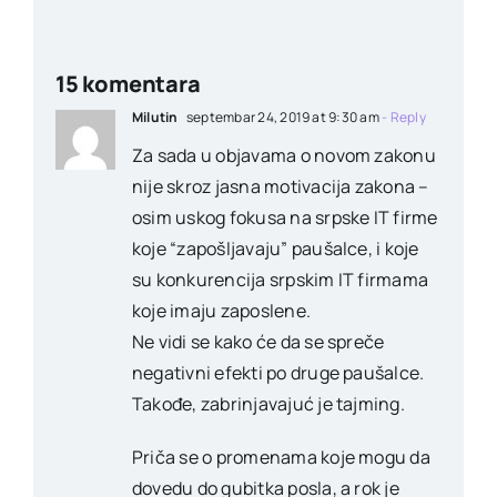
15 komentara
Milutin
septembar 24, 2019 at 9:30 am
- Reply
Za sada u objavama o novom zakonu
nije skroz jasna motivacija zakona –
osim uskog fokusa na srpske IT firme
koje “zapošljavaju” paušalce, i koje
su konkurencija srpskim IT firmama
koje imaju zaposlene.
Ne vidi se kako će da se spreče
negativni efekti po druge paušalce.
Takođe, zabrinjavajuć je tajming.
Priča se o promenama koje mogu da
dovedu do gubitka posla, a rok je