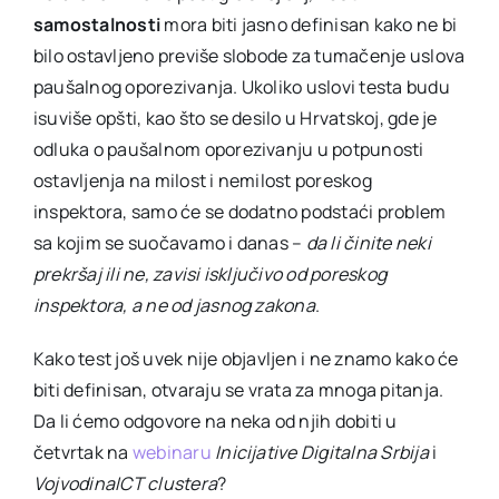
samostalnosti
mora biti jasno definisan kako ne bi
bilo ostavljeno previše slobode za tumačenje uslova
paušalnog oporezivanja. Ukoliko uslovi testa budu
isuviše opšti, kao što se desilo u Hrvatskoj, gde je
odluka o paušalnom oporezivanju u potpunosti
ostavljenja na milost i nemilost poreskog
inspektora, samo će se dodatno podstaći problem
sa kojim se suočavamo i danas –
da li činite neki
prekršaj ili ne, zavisi isključivo od poreskog
inspektora, a ne od jasnog zakona
.
Kako test još uvek nije objavljen i ne znamo kako će
biti definisan, otvaraju se vrata za mnoga pitanja.
Da li ćemo odgovore na neka od njih dobiti u
četvrtak na
webinaru
Inicijative Digitalna Srbija
i
VojvodinaICT clustera
?