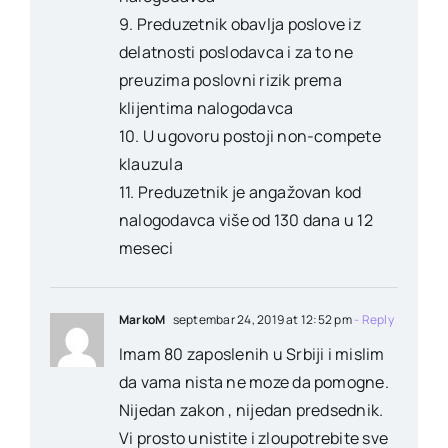
9. Preduzetnik obavlja poslove iz
delatnosti poslodavca i za to ne
preuzima poslovni rizik prema
klijentima nalogodavca
10. U ugovoru postoji non-compete
klauzula
11. Preduzetnik je angažovan kod
nalogodavca više od 130 dana u 12
meseci
MarkoM
septembar 24, 2019 at 12:52 pm
- Reply
Imam 80 zaposlenih u Srbiji i mislim
da vama nista ne moze da pomogne.
Nijedan zakon , nijedan predsednik.
Vi prosto unistite i zloupotrebite sve