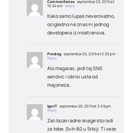
CommonSense
septembar 25, 2019 at
10:24 am
- Reply
Kako samo lupas neverovatno,
ocigledno ne znas ni jednog
developera iz inostransva.
Predrag
septembar 25, 2019 at 2:03 pm
-
Reply
Alo magarac, jedi taj SNS
sendvic i obrisi usta od
majoneza.
IgorIT
septembar 26, 2019 at 3:59 pm
-
Reply
Zali boze radne snage sto radi
za tebe. Svih 80 u Srbiji. Ti veze