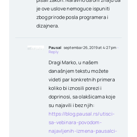
pisali zakon. Naravno da oni znaju da
je ove uslove nemoguce ispuniti
zbog prirode posla programera i
dizajnera.
Pausal
septembar 26, 2019 at 4:27 pm
-
Reply
Dragi Marko, u našem
današnjem tekstu možete
videti par konkretnih primera
koliko bi iznosili porezi i
doprinosi, sa olakšicama koje
su najavili i bez njih:
https://blog.pausal.rs/utisci-
sa-vebinara-povodom-
najavljenih-izmena-pausalci-