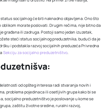
status socijalnog će biti naknadno objavljena. Ono što
m oblikom morate poslovati. Drugim rečima, nije bitno da
je građana ili zadruga. Postoji samo jedan izuzetak,
ožete steći status socijalnog preduzetnika, budući da je
dršku i podstakla razvoj socijalnih preduzeća Privredna
la
Sekciju za socijalno preduzetništvo
.
eduzetnišva:
elatnosti od opšteg interesa radi stvaranja novih i
, problema pojedinaca ili osetljivih grupa kako bi se
ma, socijalno preduzetništvo je poslovanje u kome se
grupa, zaštitu životne sredine, ruralni razvoj,