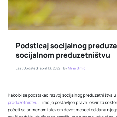
Podsticaj socijalnog preduze
socijalnom preduzetništvu
Last Updated: april 13, 2022
By
Mina Simić
Kako bi se podstakao razvoj socijalnog preduzetništva u
preduzetništvu
. Time je postavljen pravni okvir za sekt
početi sa primenom istekom devet meseci od dana njeg
pruži podršku društveno osetljivim grupama kako bi se lak