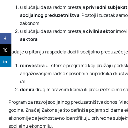
u slučaju da sa radom prestaje
privredni subjekat
socijalnog preduzetništva
. Postoji izuzetak sam
zakonom
u slučaju da sa radom prestaje
civilni sektor
imovi
sektora
Kada je u pitanju raspodela dobiti socijalno preduzeće j
reinvestira
u interne programe koji pružaju podršk
angažovanjem radno sposobnih pripadnika društve
i/ili
donira
drugim pravnim licima ili preduzetnicima s
Program za razvoj socijalnog preduzetništva donosi Vlad
godina. Značaj Zakona je što definiše pojam solidarne e
ekonomije da jednostavno identifikuju privredne subjekte
socijalnu ekonomiju.