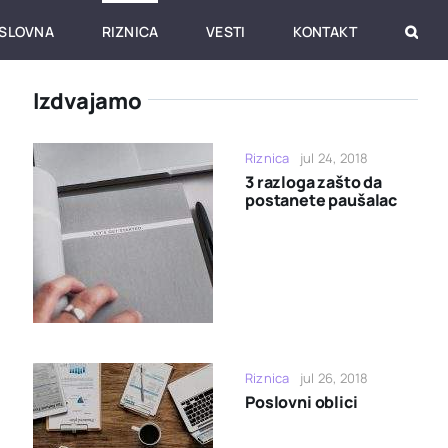
SLOVNA
RIZNICA
VESTI
KONTAKT
Izdvajamo
Riznica
jul 24, 2018
3 razloga zašto da
postanete paušalac
Riznica
jul 26, 2018
Poslovni oblici