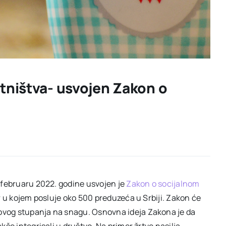
tništva- usvojen Zakon o
 februaru 2022. godine usvojen je
Zakon o socijalnom
or u kojem posluje oko 500 preduzeća u Srbiji. Zakon će
ovog stupanja na snagu. Osnovna ideja Zakona je da
še integrisali u društvo. Na primer žrtve nasilja,