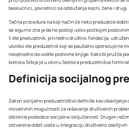
beskućnici, povratnici sa odsluženja kazni, žene i drugi.
Tačna procedura na koji način će neko preduzeće dobiti 
se sigurno zna je da ne postoji uslov pod kojim poslovni
li ste preduzetnik, privredno društvo, fondacija, udružen
ukoliko ste preduzetnik koji se paušalno oporezuje ne m
neophodno da vodite poslovne knjige. Kako bi pružila po
komora Srbije je u okviru Sektora preduzetnišva formira
Definicija socijalnog pr
Zakon socijalno preduzetništvo definiše kao obavljanje d
inovativnih mogućnosti za rešavanje društvenih problema
otklonile posledice socijalne isključenosti. Drugim reči
ostvarena dobit ulaže u integraciju društveno osetljivih 