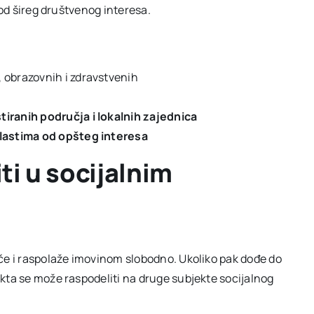
 od šireg društvenog interesa.
, obrazovnih i zdravstvenih
iranih područja i lokalnih zajednica
lastima od opšteg interesa
ti u socijalnim
če i raspolaže imovinom slobodno. Ukoliko pak dođe do
kta se može raspodeliti na druge subjekte socijalnog