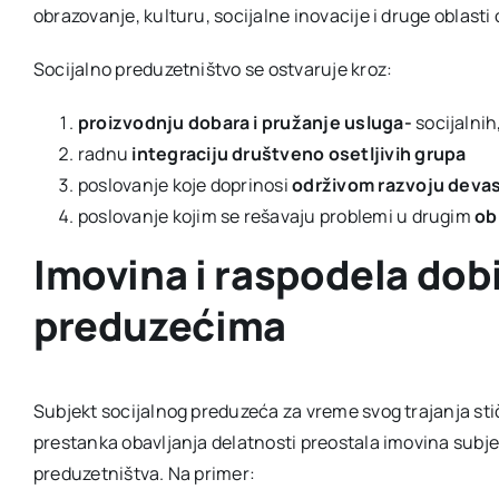
obrazovanje, kulturu, socijalne inovacije i druge oblasti
Socijalno preduzetništvo se ostvaruje kroz:
proizvodnju dobara i pružanje usluga-
socijalnih
radnu
integraciju društveno osetljivih grupa
poslovanje koje doprinosi
održivom razvoju devast
poslovanje kojim se rešavaju problemi u drugim
ob
Imovina i raspodela dobi
preduzećima
Subjekt socijalnog preduzeća za vreme svog trajanja sti
prestanka obavljanja delatnosti preostala imovina subje
preduzetništva. Na primer: