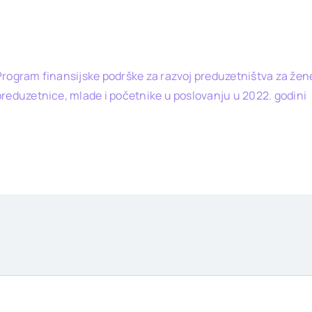
Program finansijske podrške za razvoj preduzetništva za žen
preduzetnice, mlade i početnike u poslovanju u 2022. godini