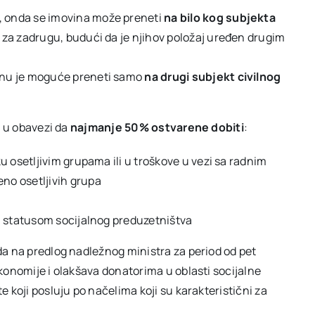
, onda se imovina može preneti
na bilo kog subjekta
o za zadrugu, budući da je njihov položaj uređen drugim
nu je moguće preneti samo
na drugi subjekt civilnog
e u obavezi da
najmanje 50% ostvarene dobiti
:
u osetljivim grupama ili u troškove u vezi sa radnim
no osetljivih grupa
a statusom socijalnog preduzetništva
a na predlog nadležnog ministra za period od pet
konomije i olakšava donatorima u oblasti socijalne
 koji posluju po načelima koji su karakteristični za