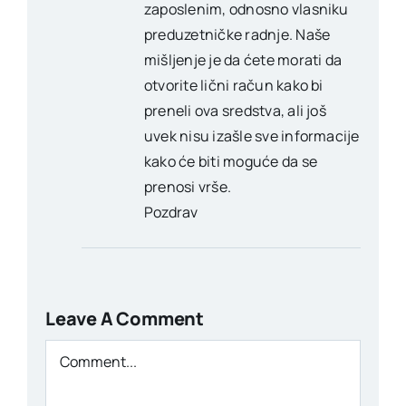
zaposlenim, odnosno vlasniku
preduzetničke radnje. Naše
mišljenje je da ćete morati da
otvorite lični račun kako bi
preneli ova sredstva, ali još
uvek nisu izašle sve informacije
kako će biti moguće da se
prenosi vrše.
Pozdrav
Leave A Comment
Comment