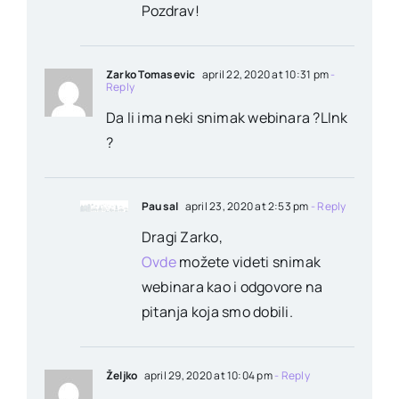
Pozdrav!
Zarko Tomasevic
april 22, 2020 at 10:31 pm
-
Reply
Da li ima neki snimak webinara ?LInk
?
Pausal
april 23, 2020 at 2:53 pm
- Reply
Dragi Zarko,
Ovde
možete videti snimak
webinara kao i odgovore na
pitanja koja smo dobili.
Željko
april 29, 2020 at 10:04 pm
- Reply