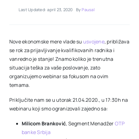
Last Updated: april 23, 2020
By
Pausal
Nove ekonomske mere vlade su
usvojene
, približava
se rok za prijavljivanje kvalifikovanih radnika i
vanredno je stanje! Znamo koliko je trenutna
situacija teška za vaše poslovanje, zato
organizujemo webinar sa fokusom na ovim
temama.
Priključite nam se u utorak 21.04.2020., u 17:30h na
webinaru koji smo ogranizovali zajedno sa:
Milicom Branković
, Segment Menadžer
OTP
banke Srbija