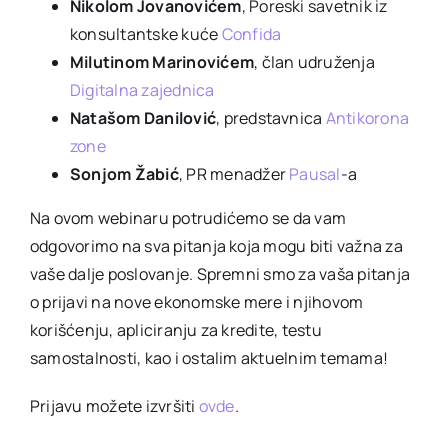
Nikolom Jovanovićem
, Poreski savetnik iz
konsultantske kuće
Confida
Milutinom Marinovićem
, član udruženja
Digitalna zajednica
Natašom Danilović
, predstavnica
Antikorona
zone
Sonjom Žabić
, PR menadžer
Pausal
-a
Na ovom webinaru potrudićemo se da vam
odgovorimo na sva pitanja koja mogu biti važna za
vaše dalje poslovanje. Spremni smo za vaša pitanja
o prijavi na nove ekonomske mere i njihovom
korišćenju, apliciranju za kredite, testu
samostalnosti, kao i ostalim aktuelnim temama!
Prijavu možete izvršiti
ovde
.