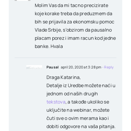
Molim Vas da mi tacno precizirate
koje korake treba da preduzmem da
bih se prijavila za ekonomsku pomoc
Vlade Srbije, s’obzirom da pausalno
placam porez i imam racun kod jedne
banke. Hvala
Pausal
april 20, 2020 at 3:28 pm
- Reply
Draga Katarina,
Detalje iz Uredbe možete naći u
jednom od naših drugih
tekstova
, a takođe ukoliko se
uključite na webinar, možete
čuti sve o ovim merama kao i
dobiti odgovore na vaša pitanja.