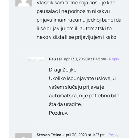
Vlasnik sam firme koja posluje kao
pausalac i ne podnosim nikakvu
prijavu imam racun u jednoj banci da
li se prijavljujem ili automatski to
neko vidi.da li se prijavljujem i kako
Pausal
april 30, 2020 at 1:42 pm
- Reply
Dragi Željko,
Ukoliko ispunjavate uslove, u
vašem slučaju prijava je
automatska, nije potrebno bilo
šta da uradite.
Pozdrav,
Stevan Trtica
april 30, 2020 at 1:27 pm
- Reply