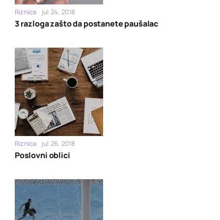
Riznica
jul 24, 2018
3 razloga zašto da postanete paušalac
Riznica
jul 26, 2018
Poslovni oblici