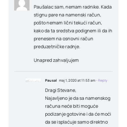
Paušalac sam, nemam radnike. Kada
stignu pare na namenski račun,
pošto nemam lični tekući račun,
kako da ta sredstva podignem ili da ih
prenesem na osnovni račun
preduzetničke radnje.
Unapred zahvaljujem
Pausal
maj 1, 2020 at 11:53 am
- Reply
Dragi Stevane,
Najavljeno je da sa namenskog
računa neće biti moguće
podizanje gotovine i da će moći
da se isplaćuje samo direktno