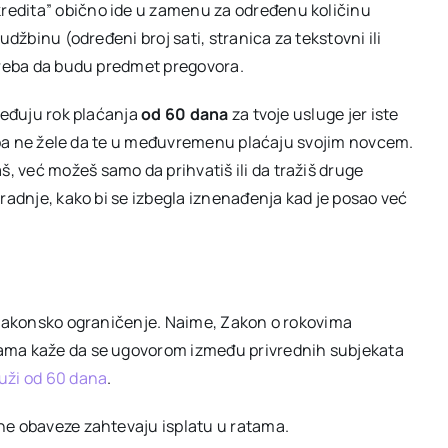
kredita” obično ide u zamenu za određenu količinu
džbinu (određeni broj sati, stranica za tekstovni ili
 treba da budu predmet pregovora.
ređuju rok plaćanja
od 60 dana
za tvoje usluge jer iste
), pa ne žele da te u međuvremenu plaćaju svojim novcem.
 već možeš samo da prihvatiš ili da tražiš druge
radnje, kako bi se izbegla iznenađenja kad je posao već
i zakonsko ograničenje. Naime, Zakon o rokovima
jama kaže da se ugovorom između privrednih subjekata
uži od 60 dana
.
ne obaveze zahtevaju isplatu u ratama.