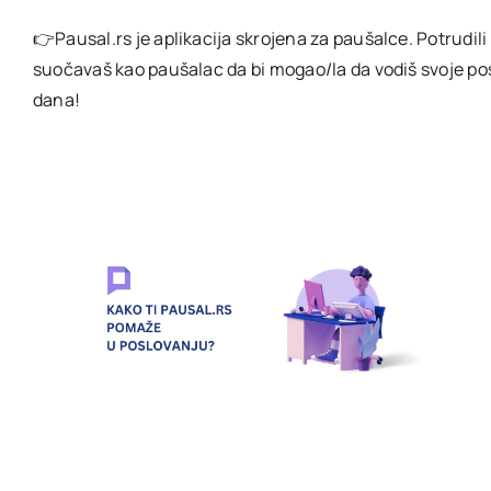
👉Pausal.rs je aplikacija skrojena za paušalce. Potrudili
suočavaš kao paušalac da bi mogao/la da vodiš svoje pos
dana!