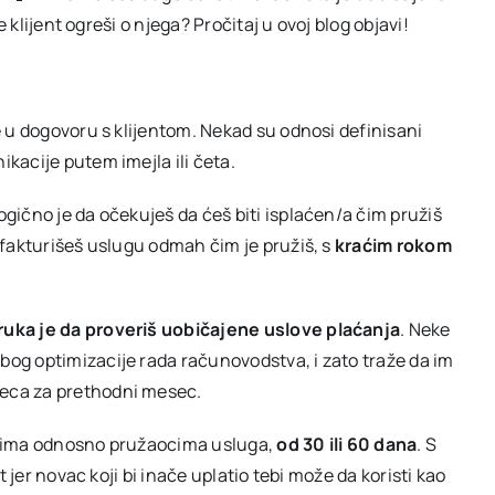
 klijent ogreši o njega? Pročitaj u ovoj blog objavi!
 u dogovoru s klijentom. Nekad su odnosi definisani
kacije putem imejla ili četa.
logično je da očekuješ da ćeš biti isplaćen/a čim pružiš
fakturišeš uslugu odmah čim je pružiš, s
kraćim rokom
uka je da proveriš uobičajene uslove plaćanja
. Neke
og optimizacije rada računovodstva, i zato traže da im
eca za prethodni mesec.
ima odnosno pružaocima usluga,
od 30 ili 60 dana
. S
 jer novac koji bi inače uplatio tebi može da koristi kao