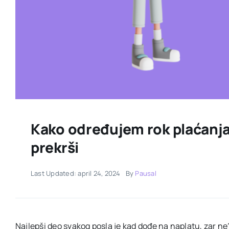
Kako određujem rok plaćanja i
prekrši
Last Updated: april 24, 2024
By
Pausal
Najlepši deo svakog posla je kad dođe na naplatu, zar ne