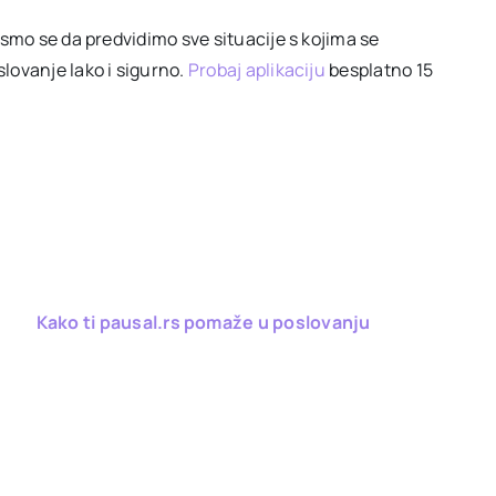
 smo se da predvidimo sve situacije s kojima se
lovanje lako i sigurno.
Probaj aplikaciju
besplatno 15
Kako ti pausal.rs pomaže u poslovanju