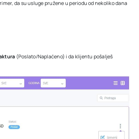
rimer, da su usluge pružene u periodu od nekoliko dana
faktura
(Poslato/Naplaćeno) i da klijentu pošalješ