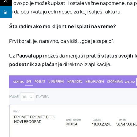
U ovo polje možeš upisati i ostale važne napomene, na p
ili da obuhvataju celi mesec za koji šalješ fakturu.
Šta radim ako me klijent ne isplati na vreme?
Prvi korak je, naravno, da vidiš,
„
gde je zapelo”.
Uz
Pausal app
možeš da menjaš i
pratiš status svojih 
podsetnik za plaćanje
direktno iz aplikacije.