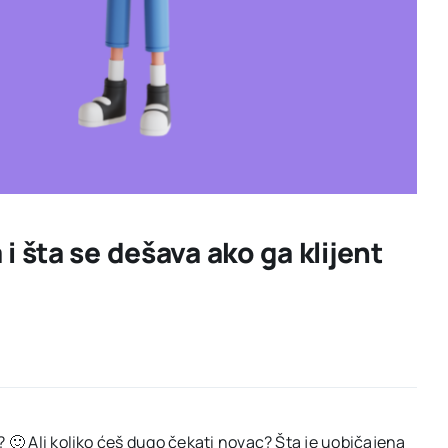
 šta se dešava ako ga klijent
? 🙂 Ali koliko ćeš dugo čekati novac? Šta je uobičajena