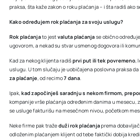
praksa, šta kaže zakon o roku plaćanja – i šta radiš ako se
Kako određujem rok plaćanja za svoju uslugu?
Rok plaćanja
to jest
valuta plaćanja
se obično određuje
ugovorom, a nekad su stvar usmenog dogovora ili komuni
Kad za nekog klijenta radiš
prvi put ili tek povremeno
, 
uslugu. U tom slučaju je uobičajena poslovna praksa da 
za plaćanje
, od recimo
7 dana
.
Ipak,
kad započinješ saradnju s nekom firmom, prepor
kompanije vrše plaćanja određenim danima u mesecu, zb
se usluge fakturišu na mesečnom nivou, početkom mes
Neke firme pak traže
duži rok plaćanja
prema dobavljač
odloženim plaćanjem klijent od tebe faktički dobija kredit