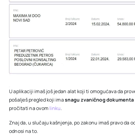
U aplikaciji imaš još jedan alat koji ti omogućava da pro
pošalješ pregled koji ima
snagu zvaničnog dokumenta –
pročitati na ovom
linku
.
Znaj da, u slučaju kašnjenja, po zakonu imaš pravo da o
odnosi na to.