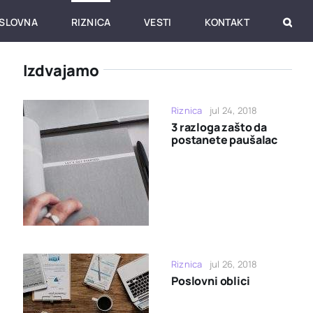
SLOVNA
RIZNICA
VESTI
KONTAKT
Izdvajamo
Riznica
jul 24, 2018
3 razloga zašto da
postanete paušalac
Riznica
jul 26, 2018
Poslovni oblici