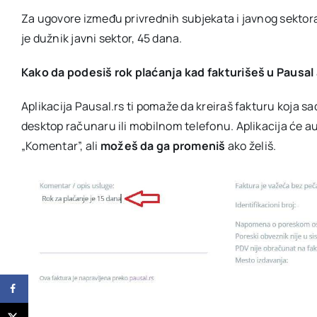
Za ugovore između privrednih subjekata i javnog sektora
je dužnik javni sektor, 45 dana.
Kako da podesiš rok plaćanja kad fakturišeš u Pausal a
Aplikacija Pausal.rs ti pomaže da kreiraš fakturu koja 
desktop računaru ili mobilnom telefonu. Aplikacija će a
„
Komentar”, ali
možeš da ga promeniš
ako želiš.