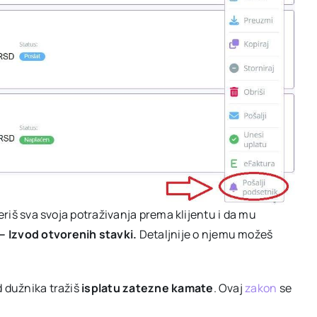
veriš sva svoja potraživanja prema klijentu i da mu
 Izvod otvorenih stavki.
Detaljnije o njemu možeš
d dužnika tražiš
isplatu
zatezne kamate
. Ovaj
zakon
se