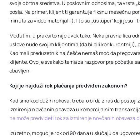
svoja obrtna sredstva. U poslovnim odnosima, ta vrsta
„
posla. Na primer, klijent ti garantuje fiksnu mesečnu poru
minuta za video materijal…). I to su
„
ustupci” koji jesu i
Međutim, u praksi to nije uvek tako. Neka pravna lica od
uslove nude svojim klijentima (da bi bili konkurentniji
Kao mali preduzetnik najčešće nemaš moć da pregovaraš,
klijente. Ovo je svakako tema za razgovor pre početka sa
obavljen.
Koji je najduži rok plaćanja predviđen zakonom?
Kad smo kod dužih rokova, trebalo bi da znaš da postoj
izmirenja novčanih obaveza u komercijalnim transakci
ne može predvideti rok za izmirenje novčanih obaveza d
Izuzetno, moguć je rok od 90 dana u slučaju da ugovore