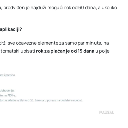
, predviđen je najduži mogući rok od 60 dana, a ukoliko
plikaciji?
sadrži sve obavezne elemente za samo par minuta, na
utomatski upisati
rok za plaćanje od 15 dana
u polje