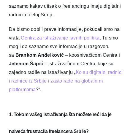
saznamo kakav utisak o freelancingu imaju digitalni
radnici u celoj Srbiji.
Da bismo dobili prave informacije, pokucali smo na
vrata
Centra za istraživanje javnih politika
. Tu smo
mogli da saznamo sve informacije u razgovoru
sa
Brankom Anđelković
– koosnivačicom Centra i
Jelenom Šapić
– istraživačicom Centra, koje su
zajedno radile na istraživanju „
Ko su digitalni radnici
i radnice iz Srbije i zašto rade na globalnim
platformama
?“.
1. Tokom vašeg istraživanja šta možete reći da je
najveća frustracija freelancera Srbije?