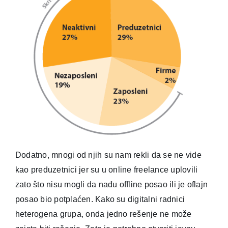
Dodatno, mnogi od njih su nam rekli da se ne vide
kao preduzetnici jer su u online freelance uplovili
zato što nisu mogli da nađu offline posao ili je oflajn
posao bio potplaćen. Kako su digitalni radnici
heterogena grupa, onda jedno rešenje ne može