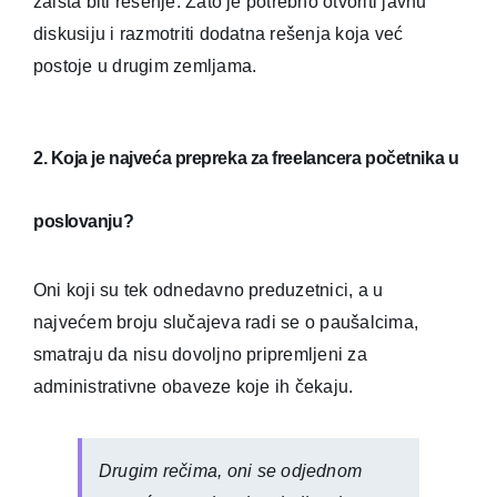
zaista biti rešenje. Zato je potrebno otvoriti javnu
diskusiju i razmotriti dodatna rešenja koja već
postoje u drugim zemljama.
2. Koja je najveća prepreka za freelancera početnika u
poslovanju?
Oni koji su tek odnedavno preduzetnici, a u
najvećem broju slučajeva radi se o paušalcima,
smatraju da nisu dovoljno pripremljeni za
administrativne obaveze koje ih čekaju.
Drugim rečima, oni se odjednom