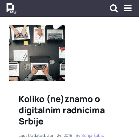
Skip
to
content
Koliko (ne)znamo o
digitalnim radnicima
Srbije
Last Updated: april 24, 2019
By
Sonja Žabić