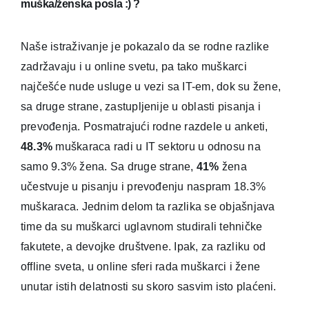
muška/ženska posla :) ?
Naše istraživanje je pokazalo da se rodne razlike
zadržavaju i u online svetu, pa tako muškarci
najčešće nude usluge u vezi sa IT-em, dok su žene,
sa druge strane, zastupljenije u oblasti pisanja i
prevođenja. Posmatrajući rodne razdele u anketi,
48.3%
muškaraca radi u IT sektoru u odnosu na
samo 9.3% žena. Sa druge strane,
41%
žena
učestvuje u pisanju i prevođenju naspram 18.3%
muškaraca. Jednim delom ta razlika se objašnjava
time da su muškarci uglavnom studirali tehničke
fakutete, a devojke društvene. Ipak, za razliku od
offline sveta, u online sferi rada muškarci i žene
unutar istih delatnosti su skoro sasvim isto plaćeni.