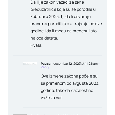
Da li je zakon vazeci za zene
preduzetnice koje su se porodile u
Februaru 2023, tj. da li osvaruju
pravo na porodiljsko u trajanju od dve
godine i da li mogu da prenesu isto
na oca deteta.
Hvala.
Pausal
decembar 12, 2023 at 11:26 am
-
Reply
Ove izmene zakona počele su
sa primenom od avgusta 2023.
godine, tako da nažalost ne
važe za vas.