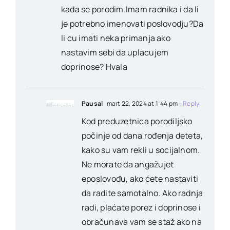
kada se porodim.Imam radnika i da li
je potrebno imenovati poslovodju?Da
li cu imati neka primanja ako
nastavim sebi da uplacujem
doprinose? Hvala
Pausal
mart 22, 2024 at 1:44 pm
- Reply
Kod preduzetnica porodiljsko
počinje od dana rođenja deteta,
kako su vam rekli u socijalnom.
Ne morate da angažujet
eposlovođu, ako ćete nastaviti
da radite samotalno. Ako radnja
radi, plaćate porez i doprinose i
obračunava vam se staž ako na