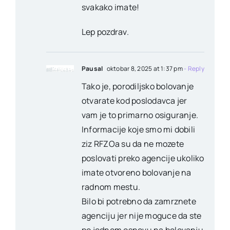
svakako imate!
Lep pozdrav.
Pausal
oktobar 8, 2025 at 1:37 pm
- Reply
Tako je, porodiljsko bolovanje
otvarate kod poslodavca jer
vam je to primarno osiguranje.
Informacije koje smo mi dobili
ziz RFZOa su da ne mozete
poslovati preko agencije ukoliko
imate otvoreno bolovanje na
radnom mestu.
Bilo bi potrebno da zamrznete
agenciju jer nije moguce da ste
po jednom osnovu na bolovanju