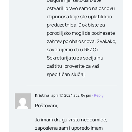
ostvarili pravo samo na osnovu
doprinosa koje ste uplatili kao
preduzetnica. Dok biste za
porodiljsko mogli da podnesete
zahtev po oba osnova. Svakako,
savetujemo da u RFZO i
Sekretarijatu za socijalnu
zaštitu, proverite za vaš
specifičan slučaj.
Kristina
april 17, 2024 at 2:04 pm
- Reply
Poštovani,
Ja imam drugu vrstu nedoumice,
zaposlena sam i uporedo imam