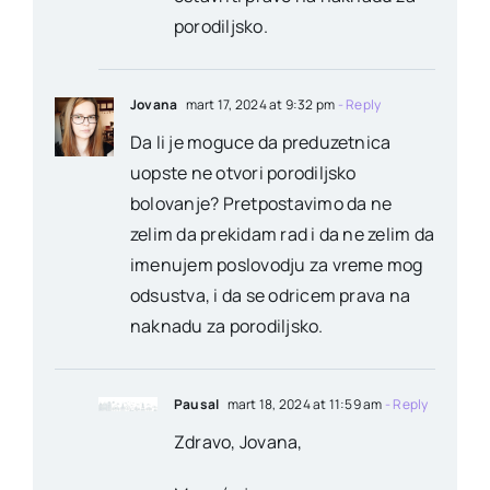
porodiljsko.
Jovana
mart 17, 2024 at 9:32 pm
- Reply
Da li je moguce da preduzetnica
uopste ne otvori porodiljsko
bolovanje? Pretpostavimo da ne
zelim da prekidam rad i da ne zelim da
imenujem poslovodju za vreme mog
odsustva, i da se odricem prava na
naknadu za porodiljsko.
Pausal
mart 18, 2024 at 11:59 am
- Reply
Zdravo, Jovana,