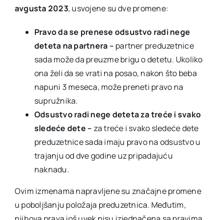
avgusta 2023
, usvojene su dve promene:
Pravo da se prenese odsustvo radi nege
deteta na partnera –
partner preduzetnice
sada može da preuzme brigu o detetu. Ukoliko
ona želi da se vrati na posao, nakon što beba
napuni 3 meseca, može preneti pravo na
supružnika.
Odsustvo radi nege deteta za treće i svako
sledeće dete –
za treće i svako sledeće dete
preduzetnice sada imaju pravo na odsustvo u
trajanju od dve godine uz pripadajuću
naknadu.
Ovim izmenama napravljene su značajne promene
u poboljšanju položaja preduzetnica. Međutim,
njihova prava još uvek nisu izjednačena sa pravima