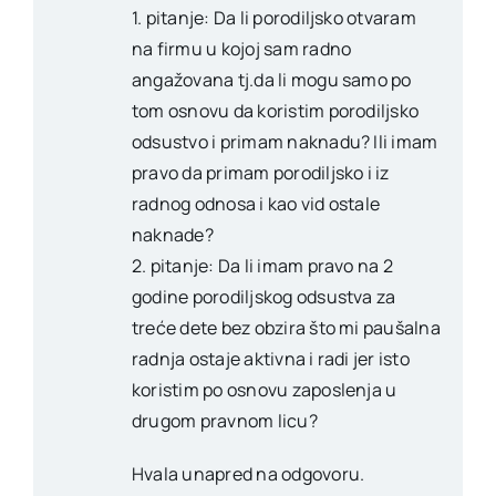
1. pitanje: Da li porodiljsko otvaram
na firmu u kojoj sam radno
angažovana tj.da li mogu samo po
tom osnovu da koristim porodiljsko
odsustvo i primam naknadu? Ili imam
pravo da primam porodiljsko i iz
radnog odnosa i kao vid ostale
naknade?
2. pitanje: Da li imam pravo na 2
godine porodiljskog odsustva za
treće dete bez obzira što mi paušalna
radnja ostaje aktivna i radi jer isto
koristim po osnovu zaposlenja u
drugom pravnom licu?
Hvala unapred na odgovoru.