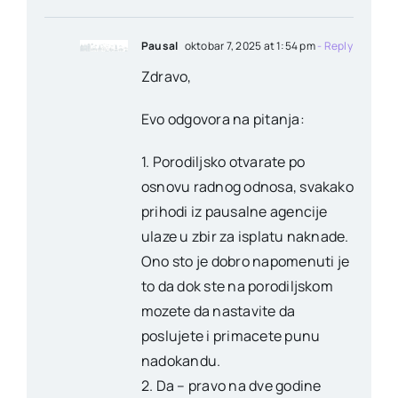
Pausal
oktobar 7, 2025 at 1:54 pm
- Reply
Zdravo,
Evo odgovora na pitanja:
1. Porodiljsko otvarate po
osnovu radnog odnosa, svakako
prihodi iz pausalne agencije
ulaze u zbir za isplatu naknade.
Ono sto je dobro napomenuti je
to da dok ste na porodiljskom
mozete da nastavite da
poslujete i primacete punu
nadokandu.
2. Da – pravo na dve godine