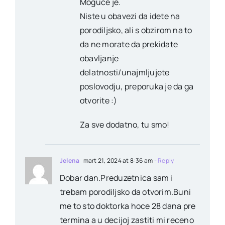
Moguće je.
Niste u obavezi da idete na
porodiljsko, ali s obzirom na to
da ne morate da prekidate
obavljanje
delatnosti/unajmljujete
poslovodju, preporuka je da ga
otvorite :)
Za sve dodatno, tu smo!
Jelena
mart 21, 2024 at 8:36 am
- Reply
Dobar dan.Preduzetnica sam i
trebam porodiljsko da otvorim.Buni
me to sto doktorka hoce 28 dana pre
termina a u decijoj zastiti mi receno