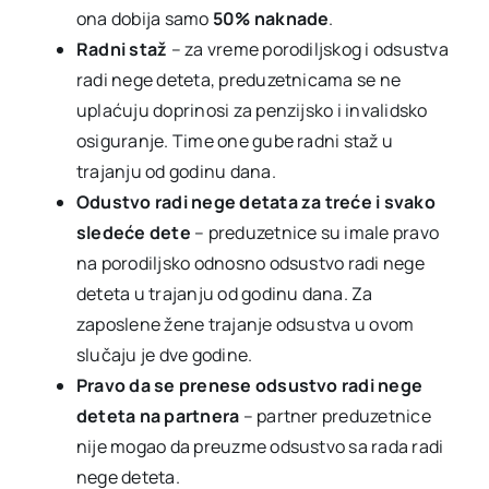
ona dobija samo
50% naknade
.
Radni staž
– za vreme porodiljskog i odsustva
radi nege deteta, preduzetnicama se ne
uplaćuju doprinosi za penzijsko i invalidsko
osiguranje. Time one gube radni staž u
trajanju od godinu dana.
Odustvo radi nege detata za treće i svako
sledeće dete
– preduzetnice su imale pravo
na porodiljsko odnosno odsustvo radi nege
deteta u trajanju od godinu dana. Za
zaposlene žene trajanje odsustva u ovom
slučaju je dve godine.
Pravo da se prenese odsustvo radi nege
deteta na partnera
– partner preduzetnice
nije mogao da preuzme odsustvo sa rada radi
nege deteta.