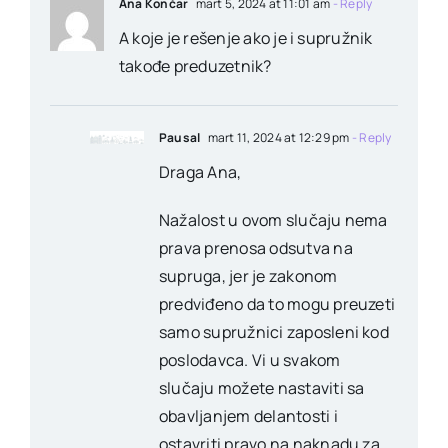
Ana Končar
mart 5, 2024 at 11:01 am
- Reply
A koje je rešenje ako je i supružnik
takođe preduzetnik?
Pausal
mart 11, 2024 at 12:29 pm
- Reply
Draga Ana,
Nažalost u ovom slučaju nema
prava prenosa odsutva na
supruga, jer je zakonom
predviđeno da to mogu preuzeti
samo supružnici zaposleni kod
poslodavca. Vi u svakom
slučaju možete nastaviti sa
obavljanjem delantosti i
ostavriti pravo na naknadu za