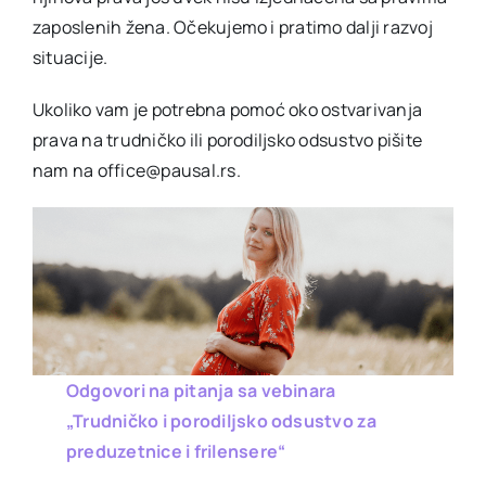
zaposlenih žena. Očekujemo i pratimo dalji razvoj
situacije.
Ukoliko vam je potrebna pomoć oko ostvarivanja
prava na trudničko ili porodiljsko odsustvo pišite
nam na office@pausal.rs.
Odgovori na pitanja sa vebinara
„Trudničko i porodiljsko odsustvo za
preduzetnice i frilensere“