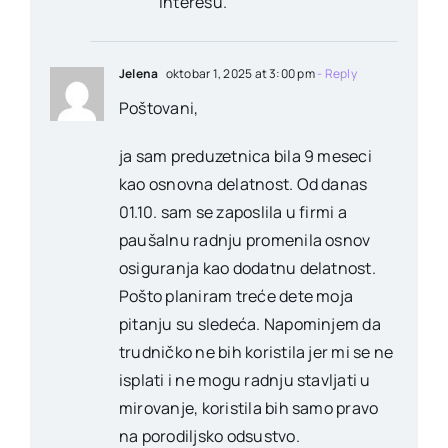
interesu.
Jelena
oktobar 1, 2025 at 3:00 pm
- Reply
Poštovani,
ja sam preduzetnica bila 9 meseci
kao osnovna delatnost. Od danas
01.10. sam se zaposlila u firmi a
paušalnu radnju promenila osnov
osiguranja kao dodatnu delatnost.
Pošto planiram treće dete moja
pitanju su sledeća. Napominjem da
trudničko ne bih koristila jer mi se ne
isplati i ne mogu radnju stavljati u
mirovanje, koristila bih samo pravo
na porodiljsko odsustvo.