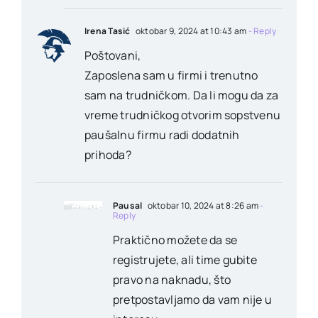
Irena Tasić
oktobar 9, 2024 at 10:43 am
- Reply
Poštovani,
Zaposlena sam u firmi i trenutno
sam na trudničkom. Da li mogu da za
vreme trudničkog otvorim sopstvenu
paušalnu firmu radi dodatnih
prihoda?
Pausal
oktobar 10, 2024 at 8:26 am
-
Reply
Praktično možete da se
registrujete, ali time gubite
pravo na naknadu, što
pretpostavljamo da vam nije u