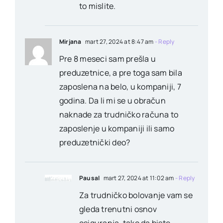
to mislite.
Mirjana
mart 27, 2024 at 8:47 am
- Reply
Pre 8 meseci sam prešla u
preduzetnice, a pre toga sam bila
zaposlena na belo, u kompaniji, 7
godina. Da li mi se u obračun
naknade za trudničko računa to
zaposlenje u kompaniji ili samo
preduzetnički deo?
Pausal
mart 27, 2024 at 11:02 am
- Reply
Za trudničko bolovanje vam se
gleda trenutni osnov
osiguranja, tako da biste