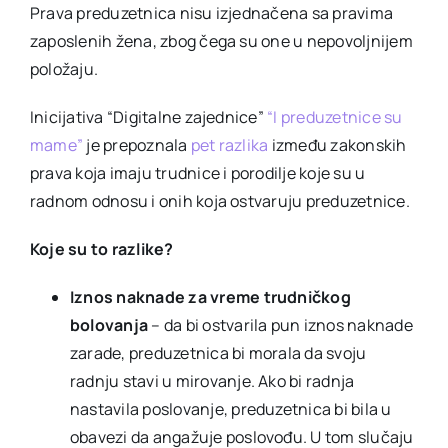
Prava preduzetnica nisu izjednačena sa pravima
zaposlenih žena, zbog čega su one u nepovoljnijem
položaju.
Inicijativa “Digitalne zajednice”
“I preduzetnice su
mame”
je prepoznala
pet razlika
između zakonskih
prava koja imaju trudnice i porodilje koje su u
radnom odnosu i onih koja ostvaruju preduzetnice.
Koje su to razlike?
Iznos naknade za vreme trudničkog
bolovanja
– da bi ostvarila pun iznos naknade
zarade, preduzetnica bi morala da svoju
radnju stavi u mirovanje. Ako bi radnja
nastavila poslovanje, preduzetnica bi bila u
obavezi da angažuje poslovođu. U tom slučaju