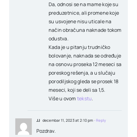
Da, odnosi se na mame koje su
preduzetnice, ali promene koje
su usvojene nisu uticale na
način obračuna naknade tokom
odustva.
Kada je u pitanju trudničko
bolovanje, naknada se određuje
na osnovu proseka 12 meseci sa
poreskog rešenja, a u slučaju
porodiljskog gleda se prosek 18
meseci, koji se deli sa 1,5.
Više u ovom
tekstu
.
JJ
decembar 11, 2023 at 2:10 pm
- Reply
Pozdrav.