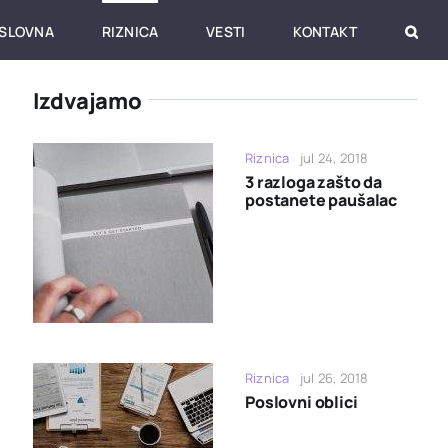
SLOVNA
RIZNICA
VESTI
KONTAKT
Izdvajamo
Riznica
jul 24, 2018
3 razloga zašto da
postanete paušalac
Riznica
jul 26, 2018
Poslovni oblici