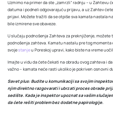
Uzmimo na primer da ste „zamrzli“ radnju – u Zahtevu će
datuma i podneli odgovarajuću prijavu, a uz Zahtev ćete 
prijavi. Možete tražiti da se otpiše sva kamata nastala
bile izmirene sve obaveze.
U slučaju podnošenja Zahteva za preknjiženje, možete t
podnošenja zahteva. Kamatu nastalu pre tog momenta ćet
svoje
stanje
u Poreskoj upravi, kako biste na vreme uočil
Imajte u vidu da ćete čekati na obradu ovog zahteva i da
važno – kamata neće rasti ukoliko je pokriven osnovni d
Savet plus: Budite u komunikaciji sa svojim inspekt
njim direktno razgovarati i ubrzati proces obrade pr
sedište. Kada je inspektor upoznat sa vašim slučajem,
da ćete rešiti problem bez dodatne papirologije.