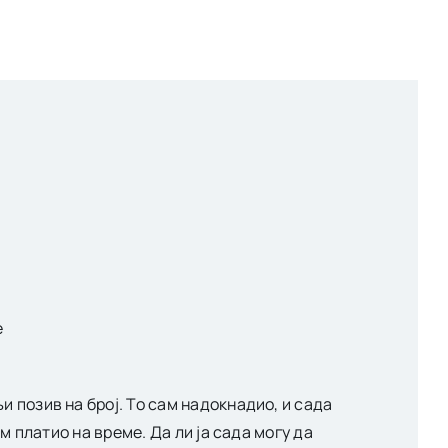
е
 позив на број. То сам надокнадио, и сада
м платио на време. Да ли ја сада могу да