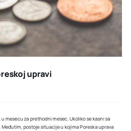
reskoj upravi
5. u mesecu za prethodni mesec. Ukoliko se kasni sa
Međutim, postoje situacije u kojima Poreska uprava