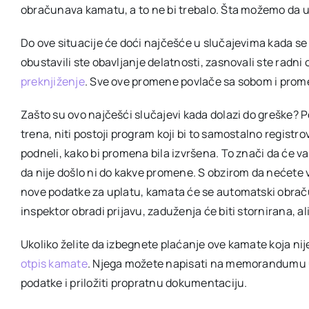
obračunava kamatu, a to ne bi trebalo. Šta možemo da
Do ove situacije će doći najčešće u slučajevima kada se
obustavili ste obavljanje delatnosti, zasnovali ste radni 
preknjiženje
. Sve ove promene povlače sa sobom i prome
Zašto su ovo najčešći slučajevi kada dolazi do greške? P
trena, niti postoji program koji bi to samostalno registro
podneli, kako bi promena bila izvršena. To znači da će 
da nije došlo ni do kakve promene. S obzirom da nećete vrš
nove podatke za uplatu, kamata će se automatski obraču
inspektor obradi prijavu, zaduženja će biti stornirana, 
Ukoliko želite da izbegnete plaćanje ove kamate koja n
otpis kamate
. Njega možete napisati na memorandumu u 
podatke i priložiti propratnu dokumentaciju.