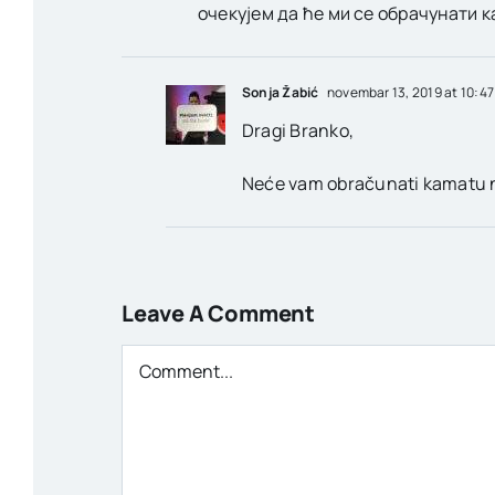
очекујем да ће ми се обрачунати к
Sonja Žabić
novembar 13, 2019 at 10:4
Dragi Branko,
Neće vam obračunati kamatu na 
Leave A Comment
Comment