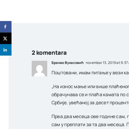
2 komentara
Бранко Вукасовић
novembar 13, 2019 at 9:37
Поштовани, имам питање у вези ка
„На износ мање или више плаћеног
обрачунава се и плаћа камата по 
Србије, увећаној за десет процент
Прва два месеца ове године сам, 
сам у преплати за та два месеца. 