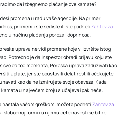
 uradimo da izbegnemo plaćanje ove kamate?
 desi promena u radu vaše agencije. Na primer
odnos, promenili ste sedište ili ste podneli
Zahtev za
ne u načinu plaćanja poreza i doprinosa.
oreska uprava ne vidi promene koje vi izvršite istog
vao. Potrebno je da inspektor obradi prijavu koju ste
vas sve do tog momenta, Poreska uprava zaduživati kao
iti uplate, jer ste obustavili delatnost ili očekujete
navati kao da ne izmirujete svoje obaveze. Kada
ali kamata u najvećem broju slučajeva ipak neće.
ije nastala vašom greškom, možete podneti
Zahtev za
slobodnoj formi i u njemu ćete navesti se bitne