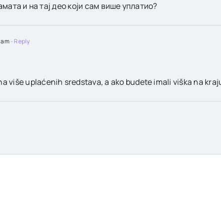
амата и на тај део који сам више уплатио?
7 am
- Reply
više uplaćenih sredstava, a ako budete imali viška na kraj