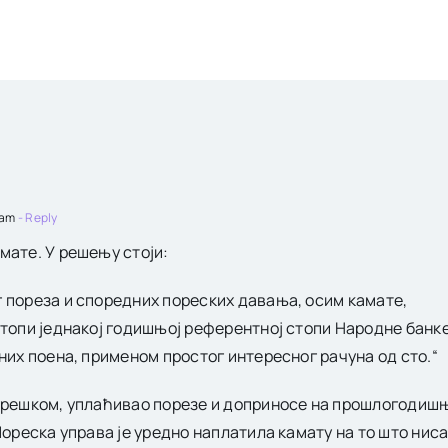
 am
- Reply
мате. У решењу стоји:
 пореза и споредних пореских давања, осим камате,
стопи једнакој годишњој референтној стопи Народне банк
них поена, применом простог интересног рачуна од сто.“
грешком, уплаћивао порезе и доприносе на прошлогодишњи
Пореска управа је уредно наплатила камату на то што ниса