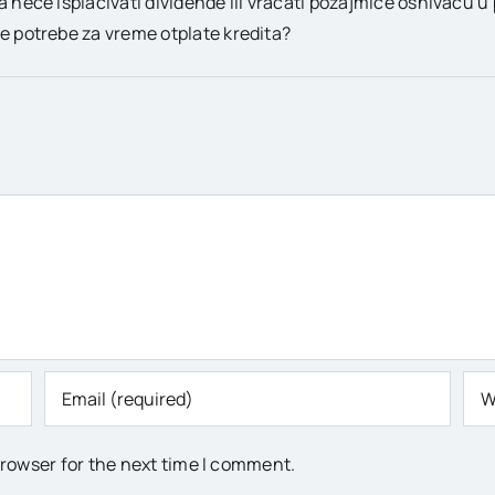
ta neće isplaćivati dividende ili vraćati pozajmice osnivaču u
ne potrebe za vreme otplate kredita?
browser for the next time I comment.