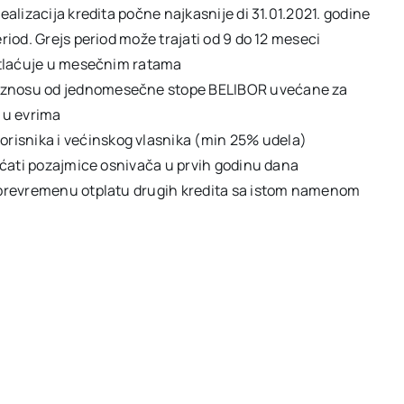
realizacija kredita počne najkasnije di 31.01.2021. godine
eriod. Grejs period može trajati od 9 do 12 meseci
e otlaćuje u mesečnim ratama
m iznosu od jednomesečne stope BELIBOR uvećane za
 u evrima
risnika i većinskog vlasnika (min 25% udela)
vraćati pozajmice osnivača u prvih godinu dana
ti prevremenu otplatu drugih kredita sa istom namenom