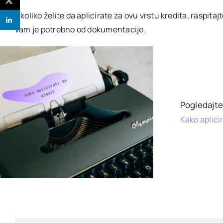
Ukoliko želite da aplicirate za ovu vrstu kredita, raspitaj
vam je potrebno od dokumentacije.
Pogledajte 
Kako aplicir