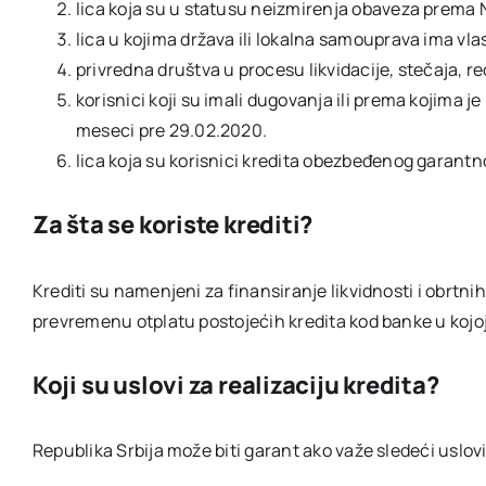
lica koja su u statusu neizmirenja obaveza prema
lica u kojima država ili lokalna samouprava ima vl
privredna društva u procesu likvidacije, stečaja, r
korisnici koji su imali dugovanja ili prema kojima 
meseci pre 29.02.2020.
lica koja su korisnici kredita obezbeđenog gara
Za šta se koriste krediti?
Krediti su namenjeni za finansiranje likvidnosti i obrtni
prevremenu otplatu postojećih kredita kod banke u kojoj
Koji su uslovi za realizaciju kredita?
Republika Srbija može biti garant ako važe sledeći uslovi