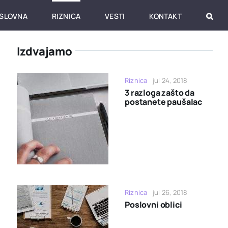
SLOVNA
RIZNICA
VESTI
KONTAKT
Izdvajamo
Riznica
jul 24, 2018
3 razloga zašto da
postanete paušalac
Riznica
jul 26, 2018
Poslovni oblici