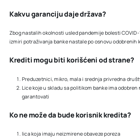
Kakvu garanciju daje država?
Zbog nastalih okolnosti usled pandemije bolesti COVID-
izmiri potraživanja banke nastale po osnovu odobrenih k
Krediti mogu biti korišćeni od strane?
Preduzetnici, mikro, mala i srednja privredna društ
Lice koje u skladu sa politikom banke ima odobren n
garantovati
Ko ne može da bude korisnik kredita?
lica koja imaju neizmirene obaveze poreza