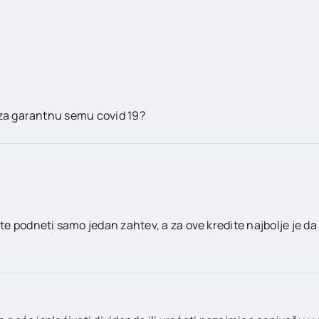
 za garantnu semu covid 19?
e podneti samo jedan zahtev, a za ove kredite najbolje je da 