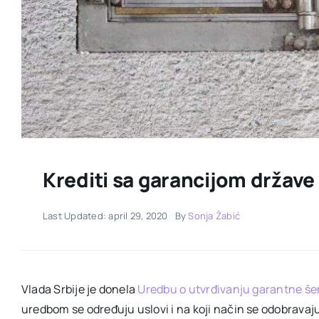
Krediti sa garancijom države
Last Updated: april 29, 2020
By
Sonja Žabić
Vlada Srbije je donela
Uredbu o utvrđivanju garantne š
uredbom se određuju uslovi i na koji način se odobravaj