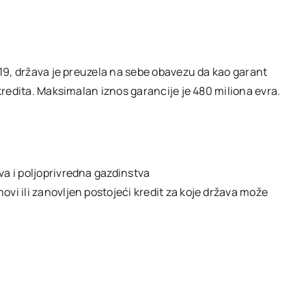
19, država je preuzela na sebe obavezu da kao garant
redita. Maksimalan iznos garancije je 480 miliona evra.
va i poljoprivredna gazdinstva
ovi ili zanovljen postojeći kredit za koje država može