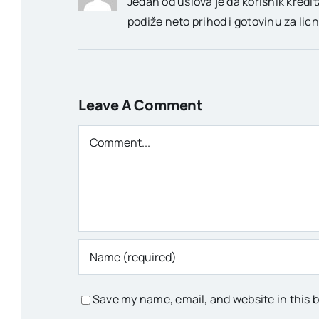
Jedan od uslova je da korisnik kredi
podiže neto prihod i gotovinu za lic
Leave A Comment
Comment
Save my name, email, and website in this 