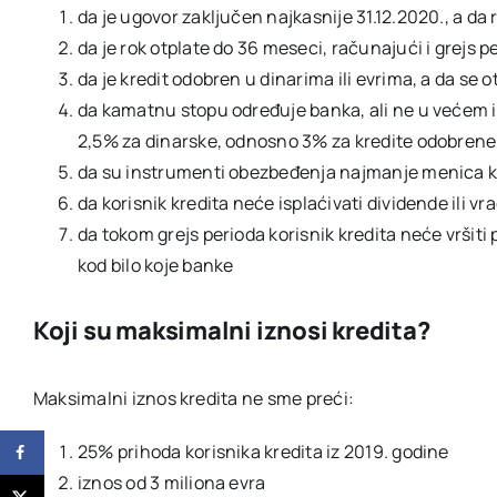
da je ugovor zaključen najkasnije 31.12.2020., a da 
da je rok otplate do 36 meseci, računajući i grejs p
da je kredit odobren u dinarima ili evrima, a da s
da kamatnu stopu određuje banka, ali ne u veće
2,5% za dinarske, odnosno 3% za kredite odobrene
da su instrumenti obezbeđenja najmanje menica ko
da korisnik kredita neće isplaćivati dividende ili 
da tokom grejs perioda korisnik kredita neće vrši
kod bilo koje banke
Koji su maksimalni iznosi kredita?
Maksimalni iznos kredita ne sme preći:
25% prihoda korisnika kredita iz 2019. godine
iznos od 3 miliona evra