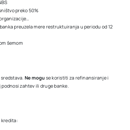
 NBS
asništvo preko 50%
eorganizacije…
je banka preuzela mere restruktuiranja u periodu od 12
ntnom šemom
h sredstava.
Ne mogu
se koristiti za refinansiranje i
 podnosi zahtev ili druge banke.
 kredita: