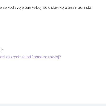
te se kod svoje banke koji su uslovi koje ona nudi i šta
i:
ati za kredit za od Fonda za razvoj?