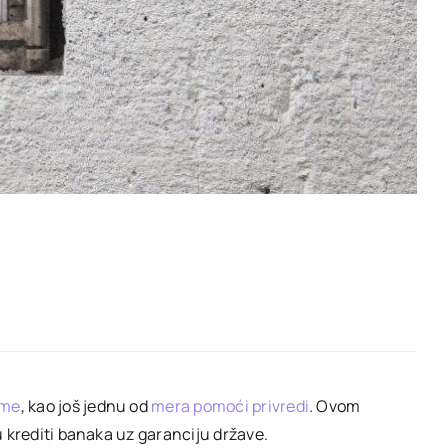
eme
, kao još jednu od
mera pomoći privredi
. Ovom
u krediti banaka uz garanciju države.