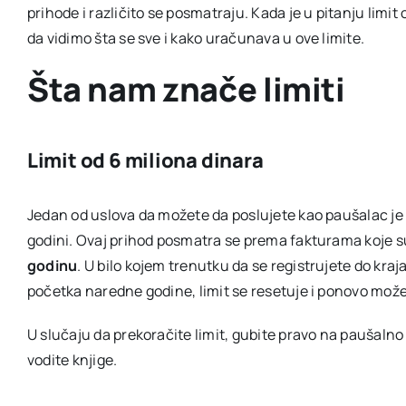
prihode i različito se posmatraju. Kada je u pitanju limit
da vidimo šta se sve i kako uračunava u ove limite.
Šta nam znače limiti
Limit od 6 miliona dinara
Jedan od uslova da možete da poslujete kao paušalac je 
godini. Ovaj prihod posmatra se prema fakturama koje su
godinu
. U bilo kojem trenutku da se registrujete do kra
početka naredne godine, limit se resetuje i ponovo može
U slučaju da prekoračite limit, gubite pravo na paušalno 
vodite knjige.