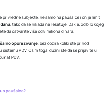
e privredne subjekte, ne samo na paušalce i on je limit
 dana
, tako da se nikada ne resetuje. Dakle, od bilo kojeg
e da ostvarite više od 8 miliona dinara.
ušalno oporezivanje
, bez obzira koliki ste prihod
 u sistemu PDV. Osim toga, dužni ste da se prijavite u
ačunat PDV.
tus paušalca?