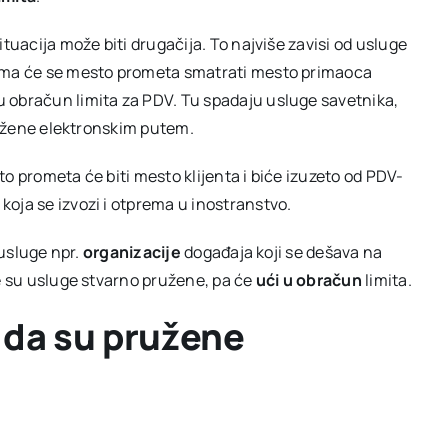
tuacija može biti drugačija. To najviše zavisi od usluge
ima će se mesto prometa smatrati mesto primaoca
 obračun limita za PDV. Tu spadaju usluge savetnika,
pružene elektronskim putem.
to prometa će biti mesto klijenta i biće izuzeto od PDV-
bu koja se izvozi i otprema u inostranstvo.
 usluge npr.
organizacije
događaja koji se dešava na
de su usluge stvarno pružene, pa će
ući u obračun
limita.
 da su pružene