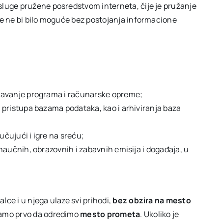
sluge pružene posredstvom interneta, čije je pružanje
e ne bi bilo moguće bez postojanja informacione
državanje programa i računarske opreme;
e pristupa bazama podataka, kao i arhiviranja baza
jučujući i igre na sreću;
 naučnih, obrazovnih i zabavnih emisija i događaja, u
ce i u njega ulaze svi prihodi,
bez obzira na mesto
amo prvo da odredimo
mesto prometa
. Ukoliko je