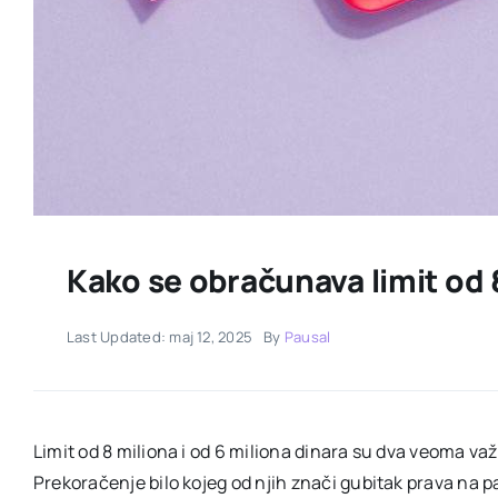
Kako se obračunava limit od 
Last Updated: maj 12, 2025
By
Pausal
Limit od 8 miliona i od 6 miliona dinara su dva veoma va
Prekoračenje bilo kojeg od njih znači gubitak prava na p