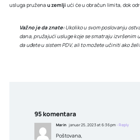
usluga pružena
u zemlji
ući će u obračun limita, dok o
Važno je da znate:
Ukoliko u svom poslovanju ostva
dana, pružajući usluge koje se smatraju izvršenim 
da uđete u sistem PDV, ali to možete učiniti ako želi
95 komentara
Marin
januar 25, 2023 at 6:36 pm
- Reply
Poštovana,