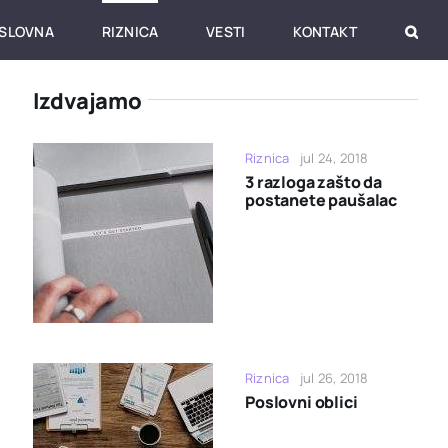
SLOVNA
RIZNICA
VESTI
KONTAKT
Izdvajamo
Riznica
jul 24, 2018
3 razloga zašto da
postanete paušalac
Riznica
jul 26, 2018
Poslovni oblici