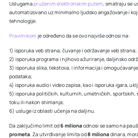
Uslugama
pruženim elektronskim putem
, smatraju se u
automatizovano uz minimalno ljudsko angažovanje i koj
tehnologije.
Pravilnikom
je određeno da se ovo najviše odnosi na:
1) isporuka veb strana, čuvanje i održavanje veb strana;
2) isporuka programa i njihovo ažuriranje, daljinsko o
3) isporuka slika, tekstova, i informacija i omogućavanj
podataka;
4) isporuka audio i video zapisa, kao i isporuka igara, ukl
5) isporuka političkih, kulturnih, umetničkih, sportskih,
toku ili nakon snimanja;
6) usluge iz oblasti učenja na daljinu.
Da zaključimo limit od
6 miliona
odnosi se samo na paušal
prometa
. Za utvrđivanje limita od
8 miliona
dinara, mor