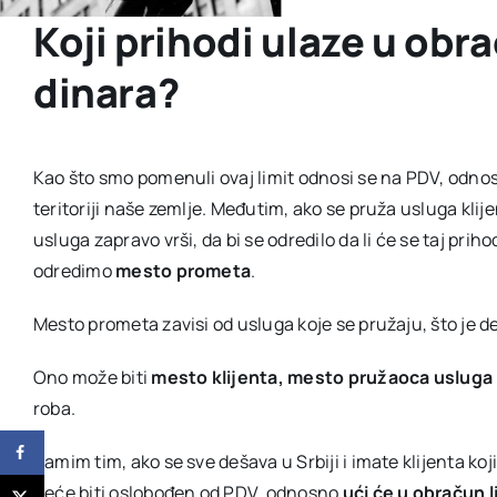
Koji prihodi ulaze u obra
dinara?
Kao što smo pomenuli ovaj limit odnosi se na PDV, odnos
teritoriji naše zemlje. Međutim, ako se pruža usluga klije
usluga zapravo vrši, da bi se odredilo da li će se taj prih
odredimo
mesto prometa
.
Mesto prometa zavisi od usluga koje se pružaju, što je 
Ono može biti
mesto klijenta, mesto pružaoca usluga
roba.
Samim tim, ako se sve dešava u Srbiji i imate klijenta koji 
neće biti oslobođen od PDV, odnosno
ući će u obračun l