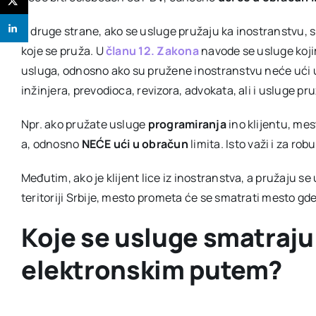
S druge strane, ako se usluge pružaju ka inostranstvu, si
koje se pruža. U
članu 12. Zakona
navode se usluge koj
usluga, odnosno ako su pružene inostranstvu neće ući u
inžinjera, prevodioca, revizora, advokata, ali i usluge 
Npr. ako pružate usluge
programiranja
ino klijentu, mes
a, odnosno
NEĆE ući
u obračun
limita. Isto važi i za ro
Međutim, ako je klijent lice iz inostranstva, a pružaju se
teritoriji Srbije, mesto prometa će se smatrati mesto g
Koje se usluge smatraju
elektronskim putem?