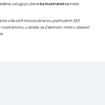
dređene usluge pružene
ka inostranstvu
neće.
rite više od 8 miliona dinara u prethodnih 365
u inostranstvu u skladu sa Zakonom, niste u obavezi
te.