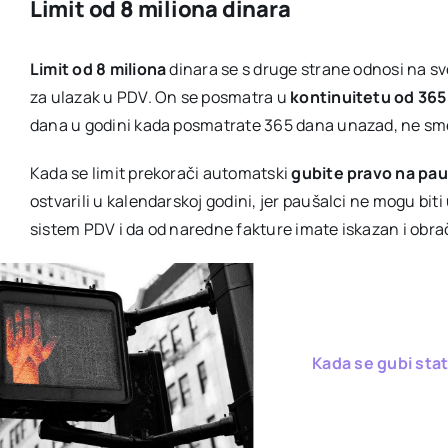
Limit od 8 miliona dinara
Limit od 8 miliona
dinara se s druge strane odnosi na sv
za ulazak u PDV. On se posmatra u
kontinuitetu od 365
dana u godini kada posmatrate 365 dana unazad, ne smet
Kada se limit prekorači automatski
gubite pravo na pa
ostvarili u kalendarskoj godini, jer paušalci ne mogu biti
sistem PDV i da od naredne fakture imate iskazan i obr
Kada se gubi sta