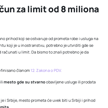
čun za limit od 8 miliona
no prihod koji se ostvaruje od prometa robe i usluga na
ntu koji je u inostranstvu, potrebno je utvrditi gde se
od računati u limit. Da bismo to znali potrebno je da
definisano članom
12. Zakona o PDV.
ili
mesto gde su stvarno
obavljene usluge ili prodata
je i Srbije, mesto prometa će uvek biti u Srbiji i prihod
imita
.