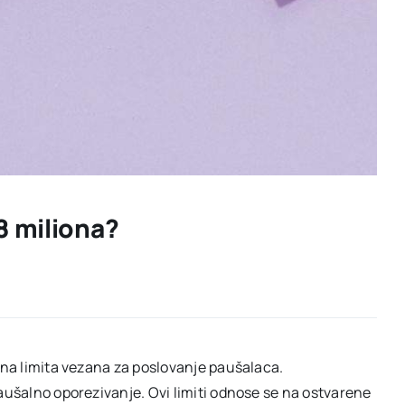
8 miliona?
žna limita vezana za poslovanje paušalaca.
aušalno oporezivanje. Ovi limiti odnose se na ostvarene